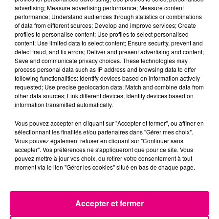
22 juillet 2026
advertising; Measure advertising performance; Measure content
Toulouse : circulation perturbée dans le
performance; Understand audiences through statistics or combinations
secteur François Verdier...
of data from different sources; Develop and improve services; Create
profiles to personalise content; Use profiles to select personalised
content; Use limited data to select content; Ensure security, prevent and
detect fraud, and fix errors; Deliver and present advertising and content;
Save and communicate privacy choices. These technologies may
process personal data such as IP address and browsing data to offer
following functionalities: Identify devices based on information actively
requested; Use precise geolocation data; Match and combine data from
other data sources; Link different devices; Identify devices based on
information transmitted automatically.
Vous pouvez accepter en cliquant sur "Accepter et fermer", ou affiner en
sélectionnant les finalités et/ou partenaires dans "Gérer mes choix".
Vous pouvez également refuser en cliquant sur "Continuer sans
accepter". Vos préférences ne s'appliqueront que pour ce site. Vous
pouvez mettre à jour vos choix, ou retirer votre consentement à tout
moment via le lien "Gérer les cookies" situé en bas de chaque page.
Accepter et fermer
21 juillet 2026