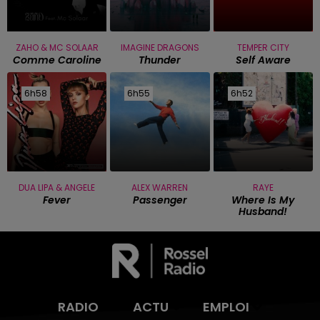
ZAHO & MC SOLAAR
IMAGINE DRAGONS
TEMPER CITY
Comme Caroline
Thunder
Self Aware
6h58
6h58
6h55
6h55
6h52
6h52
DUA LIPA & ANGELE
ALEX WARREN
RAYE
Fever
Passenger
Where Is My
Husband!
RADIO
ACTU
EMPLOI