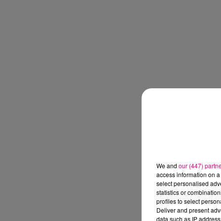
We and
our (447) partn
access information on a 
select personalised ad
statistics or combinatio
profiles to select person
Deliver and present adv
data such as IP address 