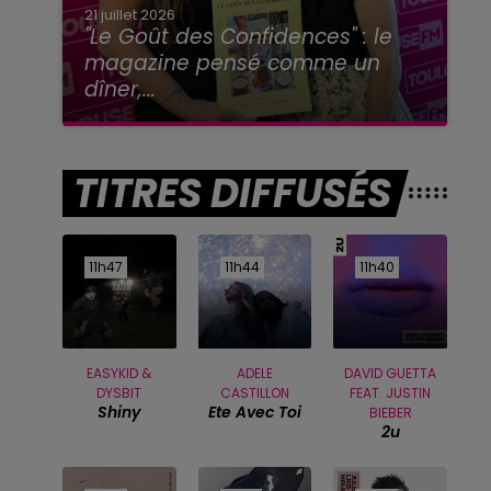
21 juillet 2026
"Le Goût des Confidences" : le
magazine pensé comme un
dîner,...
TITRES DIFFUSÉS
11h47
11h47
11h44
11h44
11h40
11h40
EASYKID &
ADELE
DAVID GUETTA
DYSBIT
CASTILLON
FEAT. JUSTIN
Shiny
Ete Avec Toi
BIEBER
2u