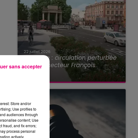
22 juillet 2026
Toulouse : circulation perturbée
dans le secteur François
uer sans accepter
Verdier...
erest: Store and/or
tising; Use profiles to
tand audiences through
personalise content; Use
 fraud, and fix errors;
 may process personal
mation actively