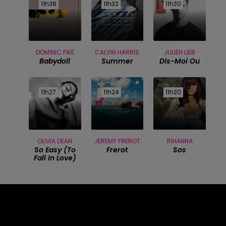
11h38
11h38
11h32
11h32
11h30
11h30
DOMINIC FIKE
CALVIN HARRIS
JULIEN LIEB
Babydoll
Summer
Dis-Moi Ou
11h27
11h27
11h24
11h24
11h20
11h20
OLIVIA DEAN
JEREMY FREROT
RIHANNA
So Easy (to
Frerot
Sos
Fall In Love)