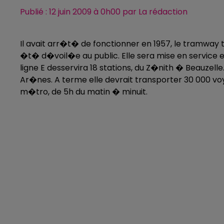
Publié : 12 juin 2009 à 0h00 par La rédaction
Il avait arr�t� de fonctionner en 1957, le tramway t
�t� d�voil�e au public. Elle sera mise en service e
ligne E desservira 18 stations, du Z�nith � Beauzell
Ar�nes. A terme elle devrait transporter 30 000 vo
m�tro, de 5h du matin � minuit.