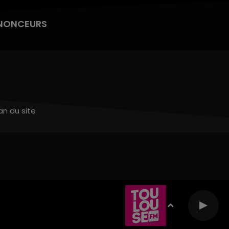
NONCEURS
an du site