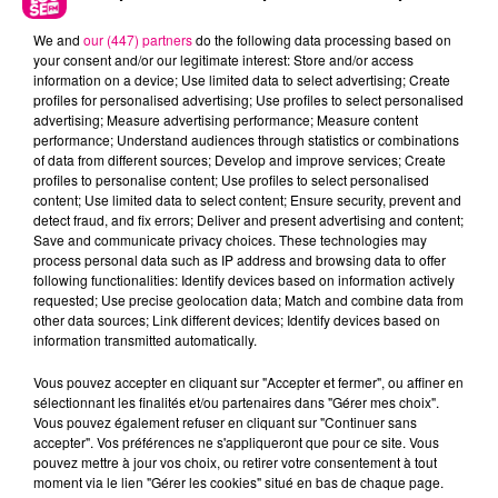
We and
our (447) partners
do the following data processing based on
your consent and/or our legitimate interest: Store and/or access
information on a device; Use limited data to select advertising; Create
profiles for personalised advertising; Use profiles to select personalised
advertising; Measure advertising performance; Measure content
performance; Understand audiences through statistics or combinations
of data from different sources; Develop and improve services; Create
profiles to personalise content; Use profiles to select personalised
content; Use limited data to select content; Ensure security, prevent and
22 juillet 2026
detect fraud, and fix errors; Deliver and present advertising and content;
Toulouse : circulation perturbée dans le
Save and communicate privacy choices. These technologies may
secteur François Verdier...
process personal data such as IP address and browsing data to offer
following functionalities: Identify devices based on information actively
requested; Use precise geolocation data; Match and combine data from
other data sources; Link different devices; Identify devices based on
information transmitted automatically.
Vous pouvez accepter en cliquant sur "Accepter et fermer", ou affiner en
sélectionnant les finalités et/ou partenaires dans "Gérer mes choix".
Vous pouvez également refuser en cliquant sur "Continuer sans
accepter". Vos préférences ne s'appliqueront que pour ce site. Vous
pouvez mettre à jour vos choix, ou retirer votre consentement à tout
moment via le lien "Gérer les cookies" situé en bas de chaque page.