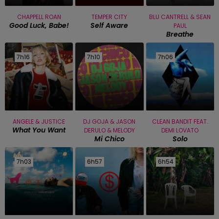
CHAPPELL ROAN
TEMPER CITY
BLU CANTRELL & SEAN
Good Luck, Babe!
Self Aware
PAUL
Breathe
7h16
7h16
7h10
7h10
7h06
7h06
ANGELE & JUSTICE
DJ GOJA & JASON
CLEAN BANDIT FEAT.
What You Want
DERULO & MELODY
DEMI LOVATO
Mi Chico
Solo
7h03
7h03
6h57
6h57
6h54
6h54