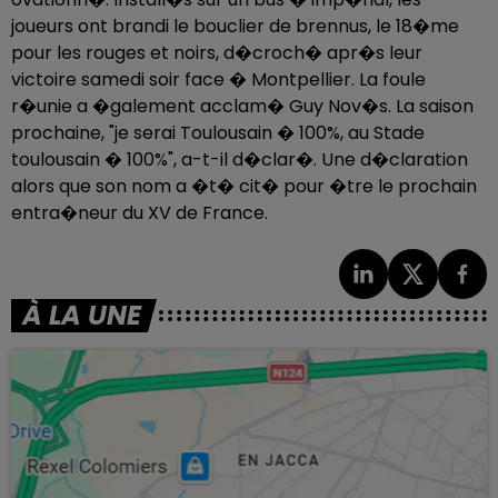
joueurs ont brandi le bouclier de brennus, le 18�me
pour les rouges et noirs, d�croch� apr�s leur
victoire samedi soir face � Montpellier. La foule
r�unie a �galement acclam� Guy Nov�s. La saison
prochaine, "je serai Toulousain � 100%, au Stade
toulousain � 100%", a-t-il d�clar�. Une d�claration
alors que son nom a �t� cit� pour �tre le prochain
entra�neur du XV de France.
À LA UNE