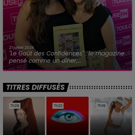
21 juillet 2026
"Le Goût des Confidences" : le magazine
pensé comme un dîner,...
TITRES DIFFUSÉS
7h26
7h26
7h23
7h23
7h19
7h19