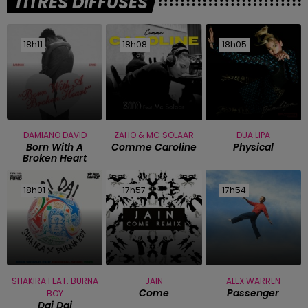
TITRES DIFFUSÉS
18h11
18h11
18h08
18h08
18h05
18h05
DAMIANO DAVID
ZAHO & MC SOLAAR
DUA LIPA
Born With A
Comme Caroline
Physical
Broken Heart
18h01
18h01
17h57
17h57
17h54
17h54
SHAKIRA FEAT. BURNA
JAIN
ALEX WARREN
Come
Passenger
BOY
Dai Dai