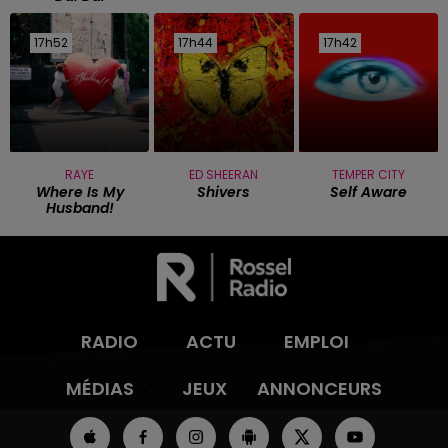
17h52
17h52
17h44
17h44
17h42
17h42
RAYE
ED SHEERAN
TEMPER CITY
Where Is My
Shivers
Self Aware
Husband!
RADIO
ACTU
EMPLOI
MÉDIAS
JEUX
ANNONCEURS