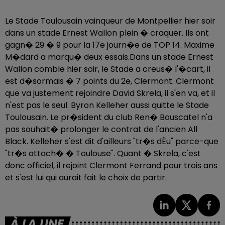
Le Stade Toulousain vainqueur de Montpellier hier soir
dans un stade Ernest Wallon plein � craquer. Ils ont
gagn� 29 � 9 pour la 17e journ�e de TOP 14. Maxime
M�dard a marqu� deux essais.Dans un stade Ernest
Wallon comble hier soir, le Stade a creus� l'�cart, il
est d�sormais � 7 points du 2e, Clermont. Clermont
que va justement rejoindre David Skrela, il s'en va, et il
n'est pas le seul. Byron Kelleher aussi quitte le Stade
Toulousain. Le pr�sident du club Ren� Bouscatel n'a
pas souhait� prolonger le contrat de l'ancien All
Black. Kelleher s'est dit d'ailleurs "tr�s dÈu" parce-que
"tr�s attach� � Toulouse". Quant � Skrela, c'est
donc officiel, il rejoint Clermont Ferrand pour trois ans
et s'est lui qui aurait fait le choix de partir.
À LA UNE