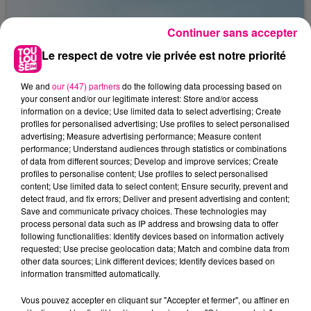
Continuer sans accepter
Le respect de votre vie privée est notre priorité
We and
our (447) partners
do the following data processing based on
your consent and/or our legitimate interest: Store and/or access
information on a device; Use limited data to select advertising; Create
profiles for personalised advertising; Use profiles to select personalised
advertising; Measure advertising performance; Measure content
performance; Understand audiences through statistics or combinations
of data from different sources; Develop and improve services; Create
profiles to personalise content; Use profiles to select personalised
content; Use limited data to select content; Ensure security, prevent and
detect fraud, and fix errors; Deliver and present advertising and content;
Save and communicate privacy choices. These technologies may
process personal data such as IP address and browsing data to offer
following functionalities: Identify devices based on information actively
22 juillet 2026
requested; Use precise geolocation data; Match and combine data from
Toulouse : circulation perturbée dans le
other data sources; Link different devices; Identify devices based on
secteur François Verdier...
information transmitted automatically.
Vous pouvez accepter en cliquant sur "Accepter et fermer", ou affiner en