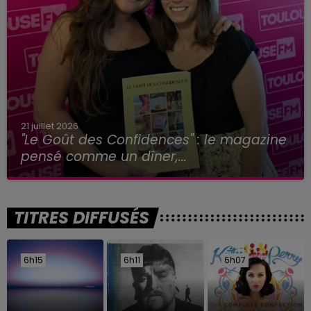
21 juillet 2026
"Le Goût des Confidences" : le magazine
pensé comme un dîner,...
TITRES DIFFUSÉS
6h15
6h15
6h11
6h11
6h07
6h07