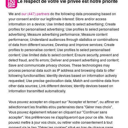
Le respect de votre vie privée est notre priorité
We and
our (447) partners
do the following data processing based on
your consent and/or our legitimate interest: Store and/or access
information on a device; Use limited data to select advertising; Create
profiles for personalised advertising; Use profiles to select personalised
advertising; Measure advertising performance; Measure content
performance; Understand audiences through statistics or combinations
of data from different sources; Develop and improve services; Create
profiles to personalise content; Use profiles to select personalised
content; Use limited data to select content; Ensure security, prevent and
detect fraud, and fix errors; Deliver and present advertising and content;
22 juillet 2026
Toulouse : circulation perturbée dans le
Save and communicate privacy choices. These technologies may
process personal data such as IP address and browsing data to offer
secteur François Verdier...
following functionalities: Identify devices based on information actively
requested; Use precise geolocation data; Match and combine data from
other data sources; Link different devices; Identify devices based on
information transmitted automatically.
Vous pouvez accepter en cliquant sur "Accepter et fermer", ou affiner en
sélectionnant les finalités et/ou partenaires dans "Gérer mes choix".
Vous pouvez également refuser en cliquant sur "Continuer sans
accepter". Vos préférences ne s'appliqueront que pour ce site. Vous
pouvez mettre à jour vos choix, ou retirer votre consentement à tout
moment via le lien "Gérer les cookies" situé en bas de chaque page.