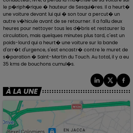
le p�riph�rique � hauteur de Sesqui�res. Il a heurt�
une voiture devant lui qui � son tour a percut� un
autre v�hicule avant de se retourner. Il a fallu deux
heures pour nettoyer tous les d�bris et restaurer la
circulation, mais quelques minutes plus tard, c'est un
poids-lourd qui a heurt� une voiture sur la bande
d'arr�t d'urgence, s'est encastr� contre le muret de
s�paration � Saint-Martin du Touch. Au total, il y a eu
35 kms de bouchons cumul�s.
À LA UNE