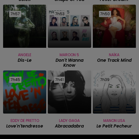
7h57
7h57
7h53
7h53
7h50
7h50
ANGELE
MAROON 5
NAÏKA
Dis-Le
Don't Wanna
One Track Mind
Know
7h45
7h45
7h41
7h41
7h39
7h39
EDDY DE PRETTO
LADY GAGA
MANON LISA
Love'n'tendresse
Abracadabra
Le Petit Pecheur