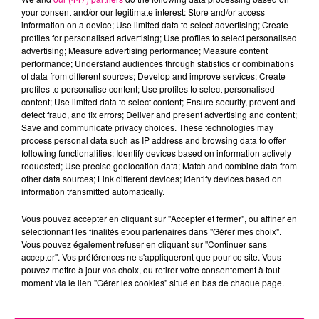
your consent and/or our legitimate interest: Store and/or access
information on a device; Use limited data to select advertising; Create
profiles for personalised advertising; Use profiles to select personalised
advertising; Measure advertising performance; Measure content
performance; Understand audiences through statistics or combinations
of data from different sources; Develop and improve services; Create
profiles to personalise content; Use profiles to select personalised
22 juillet 2026
content; Use limited data to select content; Ensure security, prevent and
Toulouse : circulation perturbée dans le
detect fraud, and fix errors; Deliver and present advertising and content;
secteur François Verdier...
Save and communicate privacy choices. These technologies may
process personal data such as IP address and browsing data to offer
following functionalities: Identify devices based on information actively
requested; Use precise geolocation data; Match and combine data from
other data sources; Link different devices; Identify devices based on
information transmitted automatically.
Vous pouvez accepter en cliquant sur "Accepter et fermer", ou affiner en
sélectionnant les finalités et/ou partenaires dans "Gérer mes choix".
Vous pouvez également refuser en cliquant sur "Continuer sans
accepter". Vos préférences ne s'appliqueront que pour ce site. Vous
pouvez mettre à jour vos choix, ou retirer votre consentement à tout
moment via le lien "Gérer les cookies" situé en bas de chaque page.