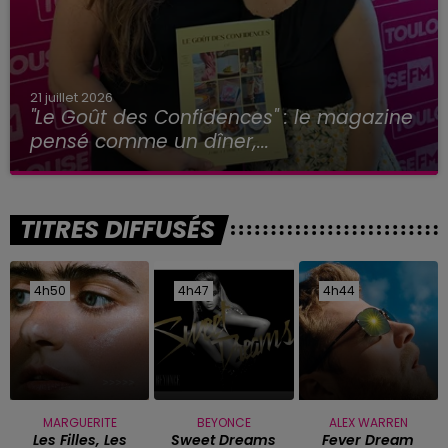
21 juillet 2026
"Le Goût des Confidences" : le magazine
pensé comme un dîner,...
TITRES DIFFUSÉS
4h50
4h50
4h47
4h47
4h44
4h44
MARGUERITE
BEYONCE
ALEX WARREN
Les Filles, Les
Sweet Dreams
Fever Dream