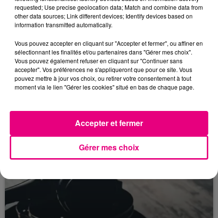
requested; Use precise geolocation data; Match and combine data from
other data sources; Link different devices; Identify devices based on
information transmitted automatically.
Vous pouvez accepter en cliquant sur "Accepter et fermer", ou affiner en
sélectionnant les finalités et/ou partenaires dans "Gérer mes choix".
Vous pouvez également refuser en cliquant sur "Continuer sans
22 juillet 2026
Toulouse : circulation perturbée dans le
accepter". Vos préférences ne s'appliqueront que pour ce site. Vous
pouvez mettre à jour vos choix, ou retirer votre consentement à tout
secteur François Verdier...
moment via le lien "Gérer les cookies" situé en bas de chaque page.
Accepter et fermer
Gérer mes choix