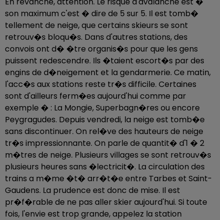
En revanche, attention. Le risque d'avalanche est �
son maximum c'est � dire de 5 sur 5. Il est tomb�
tellement de neige, que certains skieurs se sont
retrouv�s bloqu�s. Dans d'autres stations, des
convois ont d� �tre organis�s pour que les gens
puissent redescendre. Ils �taient escort�s par des
engins de d�neigement et la gendarmerie. Ce matin,
l'acc�s aux stations reste tr�s difficile. Certaines
sont d'ailleurs ferm�es aujourd'hui comme par
exemple � : La Mongie, Superbagn�res ou encore
Peygragudes. Depuis vendredi, la neige est tomb�e
sans discontinuer. On rel�ve des hauteurs de neige
tr�s impressionnante. On parle de quantit� d'1 � 2
m�tres de neige. Plusieurs villages se sont retrouv�s
plusieurs heures sans �lectricit�. La circulation des
trains a m�me �t� arr�t�e entre Tarbes et Saint-
Gaudens. La prudence est donc de mise. Il est
pr�f�rable de ne pas aller skier aujourd'hui. Si toute
fois, l'envie est trop grande, appelez la station