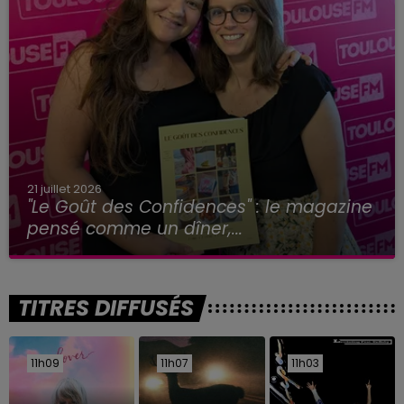
21 juillet 2026
"Le Goût des Confidences" : le magazine
pensé comme un dîner,...
TITRES DIFFUSÉS
11h09
11h09
11h07
11h07
11h03
11h03