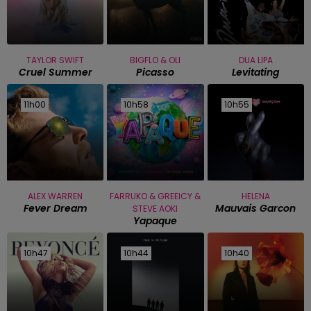
TAYLOR SWIFT
BIGFLO & OLI
DUA LIPA
Cruel Summer
Picasso
Levitating
11h00
11h00
10h58
10h58
10h55
10h55
ALEX WARREN
FARRUKO & GREEICY &
HELENA
Fever Dream
Mauvais Garcon
STEVE AOKI
Yapaque
10h47
10h47
10h44
10h44
10h40
10h40