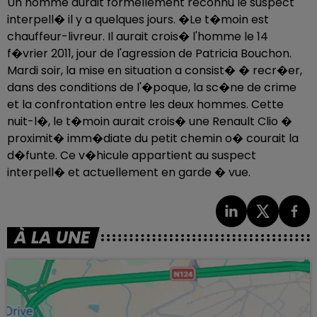
Un homme aurait formellement reconnu le suspect
interpell� il y a quelques jours. �Le t�moin est
chauffeur-livreur. Il aurait crois� l'homme le 14
f�vrier 2011, jour de l'agression de Patricia Bouchon.
Mardi soir, la mise en situation a consist� � recr�er,
dans des conditions de l'�poque, la sc�ne de crime
et la confrontation entre les deux hommes. Cette
nuit-l�, le t�moin aurait crois� une Renault Clio �
proximit� imm�diate du petit chemin o� courait la
d�funte. Ce v�hicule appartient au suspect
interpell� et actuellement en garde � vue.
À LA UNE