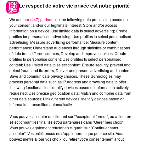
Le respect de votre vie privée est notre priorité
We and
our (447) partners
do the following data processing based on
your consent and/or our legitimate interest: Store and/or access
information on a device; Use limited data to select advertising; Create
profiles for personalised advertising; Use profiles to select personalised
advertising; Measure advertising performance; Measure content
performance; Understand audiences through statistics or combinations
of data from different sources; Develop and improve services; Create
profiles to personalise content; Use profiles to select personalised
content; Use limited data to select content; Ensure security, prevent and
detect fraud, and fix errors; Deliver and present advertising and content;
22 juillet 2026
Save and communicate privacy choices. These technologies may
Toulouse : circulation perturbée dans le
process personal data such as IP address and browsing data to offer
following functionalities: Identify devices based on information actively
secteur François Verdier...
requested; Use precise geolocation data; Match and combine data from
other data sources; Link different devices; Identify devices based on
information transmitted automatically.
Vous pouvez accepter en cliquant sur "Accepter et fermer", ou affiner en
sélectionnant les finalités et/ou partenaires dans "Gérer mes choix".
Vous pouvez également refuser en cliquant sur "Continuer sans
accepter". Vos préférences ne s'appliqueront que pour ce site. Vous
pouvez mettre à jour vos choix, ou retirer votre consentement à tout