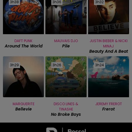
3h38
3h38
3h36
3h36
3h32
3h32
DAFT PUNK
MAUVAIS DJO
JUSTIN BIEBER & NICKI
Around The World
Pile
MINAJ
Beauty And A Beat
3h29
3h29
3h26
3h26
3h24
3h24
MARGUERITE
DISCO LINES &
JEREMY FREROT
Bellevie
Frerot
TINASHE
No Broke Boys