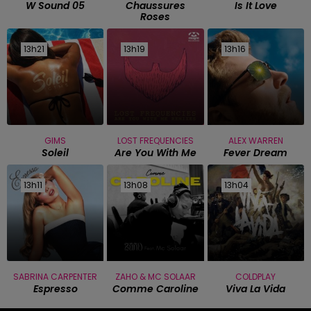
W Sound 05
Chaussures
Is It Love
Roses
13h21
13h21
13h19
13h19
13h16
13h16
GIMS
LOST FREQUENCIES
ALEX WARREN
Soleil
Are You With Me
Fever Dream
13h11
13h11
13h08
13h08
13h04
13h04
SABRINA CARPENTER
ZAHO & MC SOLAAR
COLDPLAY
Espresso
Comme Caroline
Viva La Vida