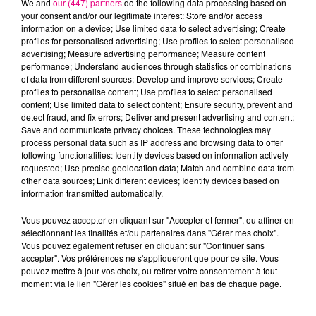
We and
our (447) partners
do the following data processing based on
your consent and/or our legitimate interest: Store and/or access
information on a device; Use limited data to select advertising; Create
profiles for personalised advertising; Use profiles to select personalised
advertising; Measure advertising performance; Measure content
performance; Understand audiences through statistics or combinations
of data from different sources; Develop and improve services; Create
profiles to personalise content; Use profiles to select personalised
22 juillet 2026
content; Use limited data to select content; Ensure security, prevent and
Toulouse : circulation perturbée dans le
detect fraud, and fix errors; Deliver and present advertising and content;
secteur François Verdier...
Save and communicate privacy choices. These technologies may
process personal data such as IP address and browsing data to offer
following functionalities: Identify devices based on information actively
requested; Use precise geolocation data; Match and combine data from
other data sources; Link different devices; Identify devices based on
information transmitted automatically.
Vous pouvez accepter en cliquant sur "Accepter et fermer", ou affiner en
sélectionnant les finalités et/ou partenaires dans "Gérer mes choix".
Vous pouvez également refuser en cliquant sur "Continuer sans
accepter". Vos préférences ne s'appliqueront que pour ce site. Vous
pouvez mettre à jour vos choix, ou retirer votre consentement à tout
moment via le lien "Gérer les cookies" situé en bas de chaque page.