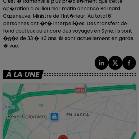
C'est � Ramonville plus pr�cis�ment que cette
op�ration a eu lieu hier matin annonce Bernard
Cazeneuve, Ministre de l'Int�rieur. Au total 6
personnes ont �t� interpell�es. Des transfert de
fond douteux ou encore des voyages en Syrie, ils sont
�g�s de 33 � 43 ans. Ils sont actuellement en garde
� vue.
À LA UNE