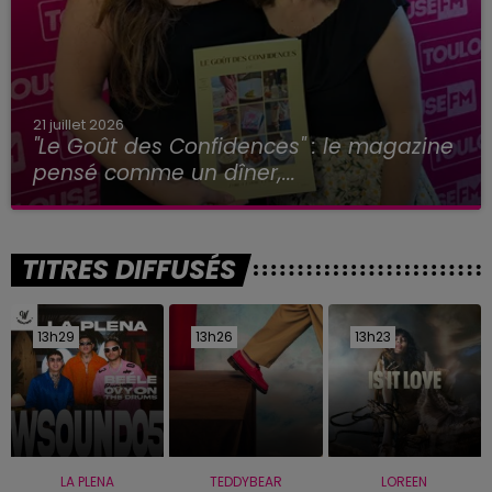
21 juillet 2026
"Le Goût des Confidences" : le magazine
pensé comme un dîner,...
TITRES DIFFUSÉS
13h29
13h29
13h26
13h26
13h23
13h23
LA PLENA
TEDDYBEAR
LOREEN