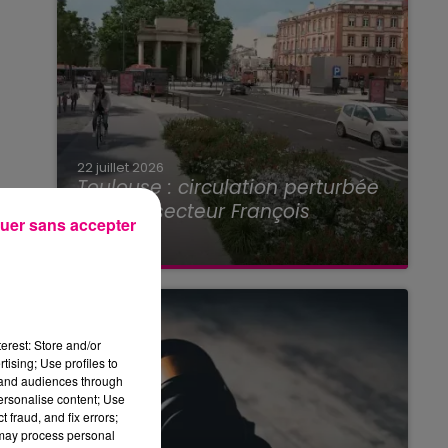
22 juillet 2026
Toulouse : circulation perturbée
dans le secteur François
uer sans accepter
Verdier...
erest: Store and/or
tising; Use profiles to
tand audiences through
personalise content; Use
 fraud, and fix errors;
 may process personal