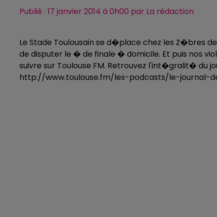
Publié : 17 janvier 2014 à 0h00 par La rédaction
Le Stade Toulousain se d�place chez les Z�bres de 
de disputer le � de finale � domicile. Et puis nos 
suivre sur Toulouse FM. Retrouvez l'int�gralit� du jo
http://www.toulouse.fm/les-podcasts/le-journal-d