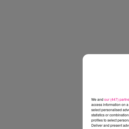
We and
our (447) partn
access information on a 
select personalised ad
statistics or combinatio
profiles to select person
Deliver and present adv