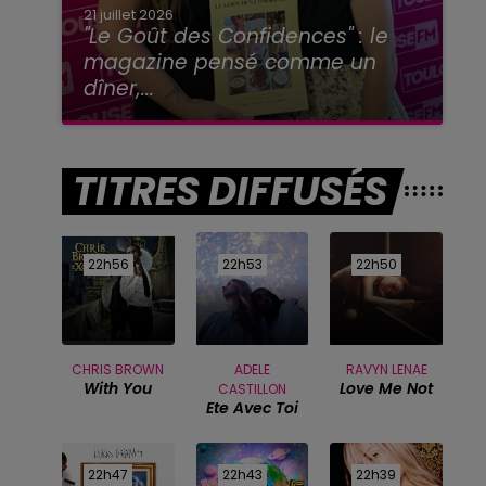
21 juillet 2026
"Le Goût des Confidences" : le
magazine pensé comme un
dîner,...
TITRES DIFFUSÉS
22h56
22h56
22h53
22h53
22h50
22h50
CHRIS BROWN
ADELE
RAVYN LENAE
With You
Love Me Not
CASTILLON
Ete Avec Toi
22h47
22h47
22h43
22h43
22h39
22h39