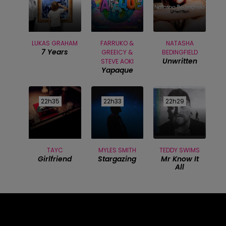
LUKAS GRAHAM
FARRUKO &
NATASHA
7 Years
GREEICY &
BEDINGFIELD
Unwritten
STEVE AOKI
Yapaque
22h35
22h35
22h33
22h33
22h29
22h29
TAYC
MYLES SMITH
TEDDY SWIMS
Girlfriend
Stargazing
Mr Know It
All