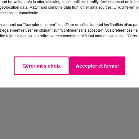
and browsing data to offer following functionalities: Identify devices based on infor
eolocation data; Match and combine data from other data sources; Link different de
nsmitted automatically.
cliquant sur "Accepter et fermer", ou affiner en sélectionnant les finalités et/ou pa
 également refuser en cliquant sur "Continuer sans accepter". Vos préférences ne 
tre à jour vos choix, ou retirer votre consentement à tout moment via le lien "Gérer 
Gérer mes choix
Accepter et fermer