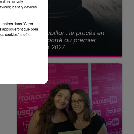
mation actively
vices; Identify devices
rtenaires dans "Gérer
21 juillet 2026
s'appliqueront que pour
Affaire Jubillar : le procès en
les cookies" situé en
appel reporté au premier
semestre 2027