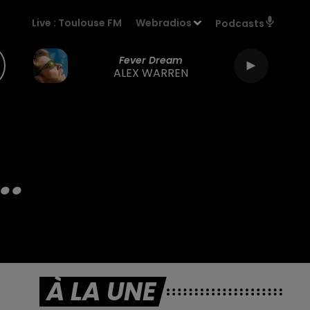
Live :
Toulouse FM
Webradios
Podcasts
Fever Dream
ALEX WARREN
..
À LA UNE