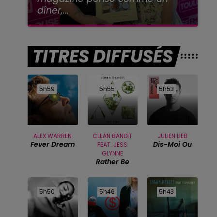
dîner,...
TITRES DIFFUSÉS
5h59
5h59
5h55
5h55
5h53
5h53
ALEX WARREN
CLEAN BANDIT
JULIEN LIEB
Fever Dream
Dis-Moi Ou
FEAT. JESS
GLYNNE
Rather Be
5h50
5h50
5h46
5h46
5h43
5h43