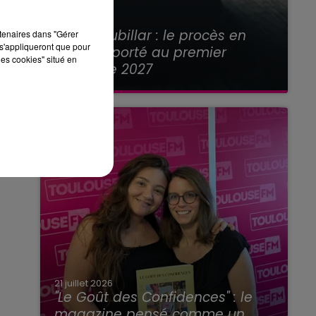
21 juillet 2026
Affaire Jubillar : le procès en
rtenaires dans "Gérer
s'appliqueront que pour
appel reporté au premier
les cookies" situé en
semestre 2027
21 juillet 2026
"Le Goût des Confidences" : le
magazine pensé comme un