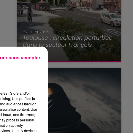
22 juillet 2026
Toulouse : circulation perturbée
dans le secteur François
Verdier...
uer sans accepter
erest: Store and/or
tising; Use profiles to
tand audiences through
personalise content; Use
 fraud, and fix errors;
 may process personal
mation actively
vices; Identify devices