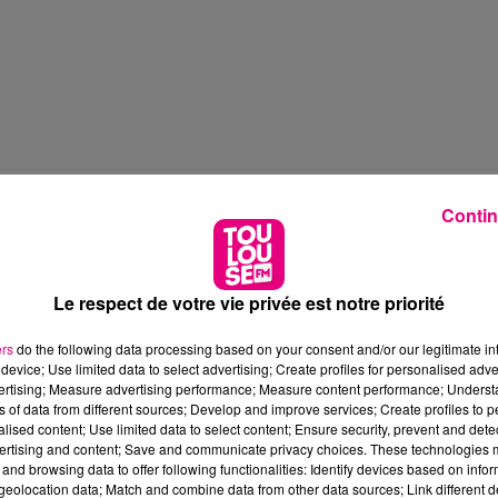
Contin
Le respect de votre vie privée est notre priorité
ers
do the following data processing based on your consent and/or our legitimate int
device; Use limited data to select advertising; Create profiles for personalised adver
vertising; Measure advertising performance; Measure content performance; Unders
ns of data from different sources; Develop and improve services; Create profiles to 
alised content; Use limited data to select content; Ensure security, prevent and detect
ertising and content; Save and communicate privacy choices. These technologies
and browsing data to offer following functionalities: Identify devices based on infor
eolocation data; Match and combine data from other data sources; Link different de