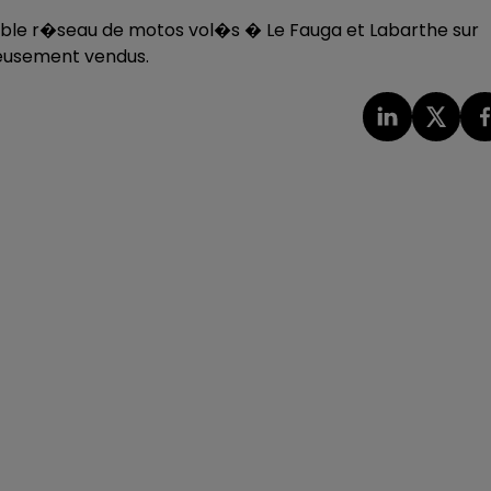
le r�seau de motos vol�s � Le Fauga et Labarthe sur
eusement vendus.