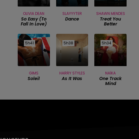
OLIVIA DEAN
SLAYYYTER
SHAWN MENDES
So Easy (to
Dance
Treat You
Fall In Love)
Better
5h41
5h41
5h38
5h38
5h34
5h34
GIMS
HARRY STYLES
NAÏKA
Soleil
As It Was
One Track
Mind