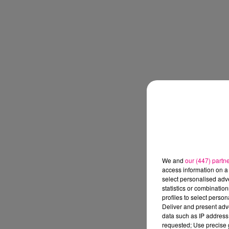
We and
our (447) partn
access information on a 
select personalised ad
statistics or combinatio
profiles to select person
Deliver and present adv
data such as IP address 
requested; Use precise g