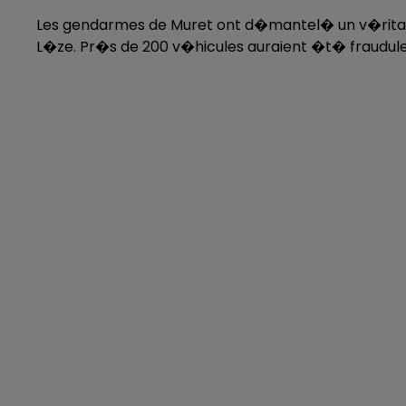
Les gendarmes de Muret ont d�mantel� un v�ritab
L�ze. Pr�s de 200 v�hicules auraient �t� fraudul