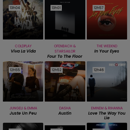
13h04
13h04
13h01
13h01
12h57
12h57
COLDPLAY
OFENBACH &
THE WEEKND
Viva La Vida
In Your Eyes
STARSAILOR
Four To The Floor
12h55
12h55
12h52
12h52
12h46
12h46
JUNGELI & EMMA
DASHA
EMINEM & RIHANNA
Juste Un Peu
Austin
Love The Way You
Lie