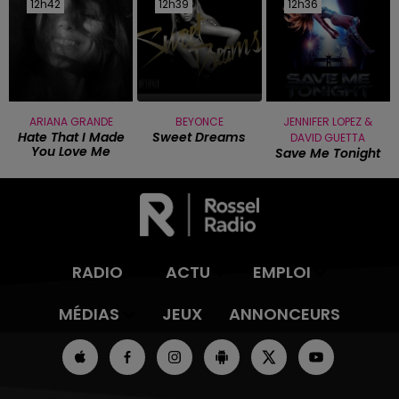
12h42
12h42
12h39
12h39
12h36
12h36
ARIANA GRANDE
BEYONCE
JENNIFER LOPEZ &
Hate That I Made
Sweet Dreams
DAVID GUETTA
You Love Me
Save Me Tonight
RADIO
ACTU
EMPLOI
MÉDIAS
JEUX
ANNONCEURS