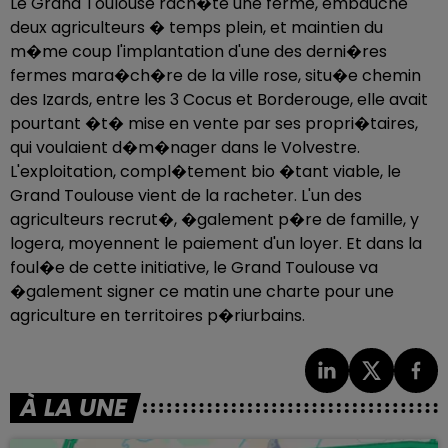
Le Grand Toulouse rach�te une ferme, embauche
deux agriculteurs � temps plein, et maintien du
m�me coup l'implantation d'une des derni�res
fermes mara�ch�re de la ville rose, situ�e chemin
des Izards, entre les 3 Cocus et Borderouge, elle avait
pourtant �t� mise en vente par ses propri�taires,
qui voulaient d�m�nager dans le Volvestre.
L'exploitation, compl�tement bio �tant viable, le
Grand Toulouse vient de la racheter. L'un des
agriculteurs recrut�, �galement p�re de famille, y
logera, moyennent le paiement d'un loyer. Et dans la
foul�e de cette initiative, le Grand Toulouse va
�galement signer ce matin une charte pour une
agriculture en territoires p�riurbains.
À LA UNE