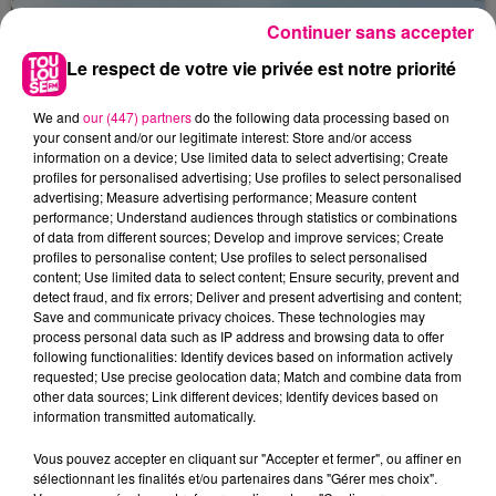
Continuer sans accepter
Le respect de votre vie privée est notre priorité
We and
our (447) partners
do the following data processing based on
your consent and/or our legitimate interest: Store and/or access
information on a device; Use limited data to select advertising; Create
profiles for personalised advertising; Use profiles to select personalised
advertising; Measure advertising performance; Measure content
performance; Understand audiences through statistics or combinations
of data from different sources; Develop and improve services; Create
profiles to personalise content; Use profiles to select personalised
content; Use limited data to select content; Ensure security, prevent and
detect fraud, and fix errors; Deliver and present advertising and content;
Save and communicate privacy choices. These technologies may
process personal data such as IP address and browsing data to offer
22 juillet 2026
following functionalities: Identify devices based on information actively
Toulouse : circulation perturbée dans le
requested; Use precise geolocation data; Match and combine data from
secteur François Verdier...
other data sources; Link different devices; Identify devices based on
information transmitted automatically.
Vous pouvez accepter en cliquant sur "Accepter et fermer", ou affiner en
sélectionnant les finalités et/ou partenaires dans "Gérer mes choix".