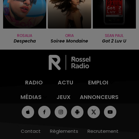
ROSALIA
ORIA
SEAN PAUL
Despecha
Soiree Mondaine
Got 2 Luv U
RADIO
ACTU
EMPLOI
MÉDIAS
JEUX
ANNONCEURS
Contact
Règlements
Recrutement