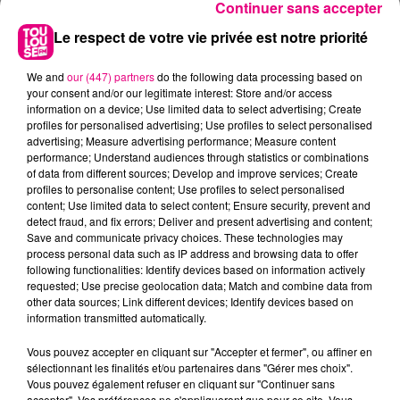
Continuer sans accepter
Le respect de votre vie privée est notre priorité
We and
our (447) partners
do the following data processing based on
your consent and/or our legitimate interest: Store and/or access
information on a device; Use limited data to select advertising; Create
profiles for personalised advertising; Use profiles to select personalised
advertising; Measure advertising performance; Measure content
performance; Understand audiences through statistics or combinations
of data from different sources; Develop and improve services; Create
profiles to personalise content; Use profiles to select personalised
content; Use limited data to select content; Ensure security, prevent and
detect fraud, and fix errors; Deliver and present advertising and content;
Save and communicate privacy choices. These technologies may
process personal data such as IP address and browsing data to offer
following functionalities: Identify devices based on information actively
22 juillet 2026
requested; Use precise geolocation data; Match and combine data from
Toulouse : circulation perturbée dans le
other data sources; Link different devices; Identify devices based on
secteur François Verdier...
information transmitted automatically.
Vous pouvez accepter en cliquant sur "Accepter et fermer", ou affiner en
sélectionnant les finalités et/ou partenaires dans "Gérer mes choix".
Vous pouvez également refuser en cliquant sur "Continuer sans
accepter". Vos préférences ne s'appliqueront que pour ce site. Vous