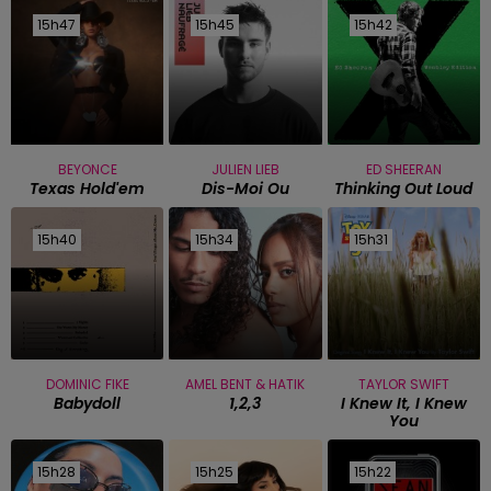
15h47
15h47
15h45
15h45
15h42
15h42
BEYONCE
JULIEN LIEB
ED SHEERAN
Texas Hold'em
Dis-Moi Ou
Thinking Out Loud
15h40
15h40
15h34
15h34
15h31
15h31
DOMINIC FIKE
AMEL BENT & HATIK
TAYLOR SWIFT
Babydoll
1,2,3
I Knew It, I Knew
You
15h28
15h28
15h25
15h25
15h22
15h22