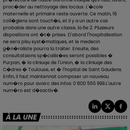
proc�der au nettoyage des locaux. L'�cole
maternelle et primaire reste ouverte. Ce matin, 16
coll�giens sont touch�s, et il y a un autre cas
probable dans une autre classe, la 6e 2. Plusieurs
dispositions ont �t� prises. D'abord l'hospitalisation
ne sera plsu syst�matiques, et le medecin
g�n�raliste pourra la traiter. Ensuite, des
consultatsions sp�cailis�es seront possibles �
Purpan, � la cliniuqe de l'Union, � la cliniuqe des
C�dres � Toulouse, et � l'hopital de Saint Gaudens.
Enfin, il faut maintennat composer un nouveau
num�ro pour avoirc des infos: 0 800 555 999.L'autre
num�ro est d�sactiv�.
À LA UNE