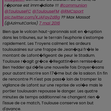
r�ponse est imm�diate !!!
#communion
@ToulouseFC
@ToulouseFM
@RMCsport
pic.twitter.com/KJAFayZd8g
?? Max Massat
(@AzimutCarlos)
7 mai 2016
Bien que le volcan haut-garonnais soit en �ruption
dans les tribunes, sur le terrain l'euphorie s'estompe
rapidement. Les Troyens calment les ardeurs
toulousaines sur une frappe de Jean�qui fr�le le
montant de Lafont�figeant de peur le Stadium.
Toulouse r�agit gr�ce �Regattin�en remise�sur
Ben Yedder qui d�fie une nouvelle fois Drayer�sans
pour autant inscrire son 17�me but de la saison. En fin
de rencontre Pi n'est pas pass� loin de tromper la
vigilance de Lafont sur une reprise de vol�e mais le
portier toulousain repousse le danger. Les quatre
minutes de temps additionnel ne changent rien �
l'issue de ce match, Toulouse conserve son but
d'avance.