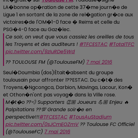
LA�bonne op�ration de cette 37�me journ�e de
Ligue 1 en sortant de la zone de rel�gation gr�ce aux
victoires�de l'OM�1-0 face � Reims et celle du
PSG�4-0 face au Gaz�lec.
Ce soir, on veut que vous cassiez les oreilles de tous
les Troyens et des auditeurs !
#TFCESTAC
#TotalTFC
pic.twitter.com/9zIuRDe5Wd
?? TOULOUSE FM (@ToulouseFM)
7 mai 2016
Seul�Doumbia (dos)Ètait�absent du groupe
toulousain pour affronter l??ESTAC. Du c�t� des
Troyens,�Ngcongca, Darbion, Mavinga, Lacour, Kon�
et Othon�n'ont pas voyag� dans la Ville rose.
M�t�o ??💨 Supporters 👏🏼 Joueurs 💪🏼 Enjeu 🔥
Palpitations ??💯 Grande soir�e en
perspective!!!
#TFCESTAC
#TousAuStadium
pic.twitter.com/0sJCmEOZmV
?? Toulouse FC Officiel
(@ToulouseFC)
7 mai 2016