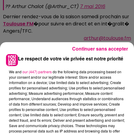
?? Arthur Chalot (@Arthur_CT)
7 mai 2016
Dernier rendez-vous de la saison samedi prochain sur
Toulouse FM
�pour suivre en direct et en int�gralit�
Angers/TFC.
arthur@toulouse.fm
Continuer sans accepter
Le respect de votre vie privée est notre priorité
À LA UNE
We and
our (447) partners
do the following data processing based on
your consent and/or our legitimate interest: Store and/or access
information on a device; Use limited data to select advertising; Create
profiles for personalised advertising; Use profiles to select personalised
advertising; Measure advertising performance; Measure content
performance; Understand audiences through statistics or combinations
of data from different sources; Develop and improve services; Create
profiles to personalise content; Use profiles to select personalised
content; Use limited data to select content; Ensure security, prevent and
detect fraud, and fix errors; Deliver and present advertising and content;
Save and communicate privacy choices. These technologies may
process personal data such as IP address and browsing data to offer