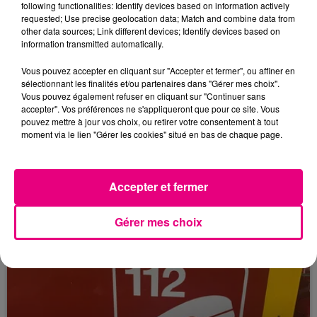
following functionalities: Identify devices based on information actively
requested; Use precise geolocation data; Match and combine data from
other data sources; Link different devices; Identify devices based on
information transmitted automatically.
Vous pouvez accepter en cliquant sur "Accepter et fermer", ou affiner en
sélectionnant les finalités et/ou partenaires dans "Gérer mes choix".
Vous pouvez également refuser en cliquant sur "Continuer sans
accepter". Vos préférences ne s'appliqueront que pour ce site. Vous
24 juillet 2026
pouvez mettre à jour vos choix, ou retirer votre consentement à tout
Incendie à Plaisance-du-Touch : des
moment via le lien "Gérer les cookies" situé en bas de chaque page.
habitations évacuées face à...
Accepter et fermer
Gérer mes choix