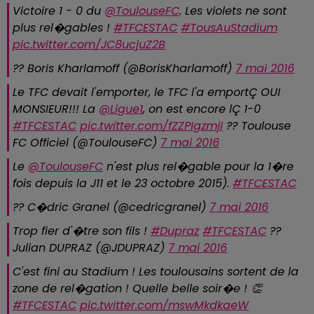
Victoire 1 - 0 du
@ToulouseFC
. Les violets ne sont
plus rel�gables !
#TFCESTAC
#TousAuStadium
pic.twitter.com/JC8ucjuZ2B
?? Boris Kharlamoff (@BorisKharlamoff)
7 mai 2016
Le TFC devait l'emporter, le TFC l'a emportÇ OUI
MONSIEUR!!! La
@Ligue1
, on est encore lÇ 1-0
#TFCESTAC
pic.twitter.com/fZZPIgzmjI
?? Toulouse
FC Officiel (@ToulouseFC)
7 mai 2016
Le
@ToulouseFC
n'est plus rel�gable pour la 1�re
fois depuis la J11 et le 23 octobre 2015).
#TFCESTAC
?? C�dric Granel (@cedricgranel)
7 mai 2016
Trop fier d'�tre son fils !
#Dupraz
#TFCESTAC
??
Julian DUPRAZ (@JDUPRAZ)
7 mai 2016
C'est fini au Stadium ! Les toulousains sortent de la
zone de rel�gation ! Quelle belle soir�e ! 👏
#TFCESTAC
pic.twitter.com/mswMkdkaeW