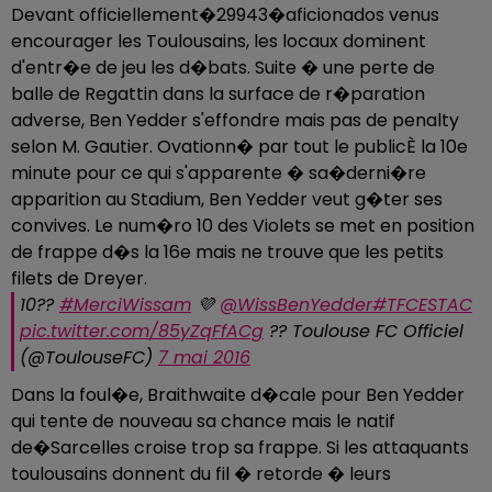
Devant officiellement�29943�aficionados venus
encourager les Toulousains, les locaux dominent
d'entr�e de jeu les d�bats. Suite � une perte de
balle de Regattin dans la surface de r�paration
adverse, Ben Yedder s'effondre mais pas de penalty
selon M. Gautier. Ovationn� par tout le publicÈ la 10e
minute pour ce qui s'apparente � sa�derni�re
apparition au Stadium, Ben Yedder veut g�ter ses
convives. Le num�ro 10 des Violets se met en position
de frappe d�s la 16e mais ne trouve que les petits
filets de Dreyer.
10??
#MerciWissam
💜
@WissBenYedder
#TFCESTAC
pic.twitter.com/85yZqFfACg
?? Toulouse FC Officiel
(@ToulouseFC)
7 mai 2016
Dans la foul�e, Braithwaite d�cale pour Ben Yedder
qui tente de nouveau sa chance mais le natif
de�Sarcelles croise trop sa frappe. Si les attaquants
toulousains donnent du fil � retorde � leurs