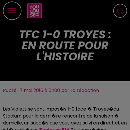
TFC 1-0 TROYES :
EN ROUTE POUR
L'HISTOIRE
Publié : 7 mai 2016 à 0h00 par La rédaction
Les Violets se sont impos�s 1-0 face � Troyes�au
Stadium pour la derni�re rencontre de la saison �
domicile, un succ�s que vous avez suivi en direct et en
int�gralit� sur
Toulouse FM
. Toulouse�signe