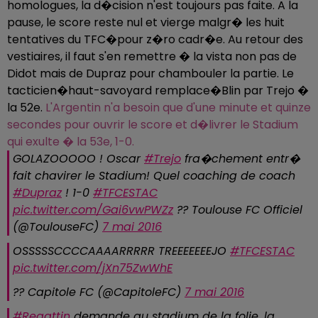
homologues, la d�cision n'est toujours pas faite. A la
pause, le score reste nul et vierge malgr� les huit
tentatives du TFC�pour z�ro cadr�e. Au retour des
vestiaires, il faut s'en remettre � la vista non pas de
Didot mais de Dupraz pour chambouler la partie. Le
tacticien�haut-savoyard remplace�Blin par Trejo �
la 52e.
L'Argentin n'a besoin que d'une minute et quinze
secondes pour ouvrir le score et d�livrer le Stadium
qui exulte � la 53e, 1-0.
GOLAZOOOOO ! Oscar
#Trejo
fra�chement entr�
fait chavirer le Stadium! Quel coaching de coach
#Dupraz
! 1-0
#TFCESTAC
pic.twitter.com/Gai6vwPWZz
?? Toulouse FC Officiel
(@ToulouseFC)
7 mai 2016
OSSSSSCCCCAAAARRRRR TREEEEEEEJO
#TFCESTAC
pic.twitter.com/jXn75ZwWhE
?? Capitole FC (@CapitoleFC)
7 mai 2016
#Regattin
demande au stadium de la folie, la