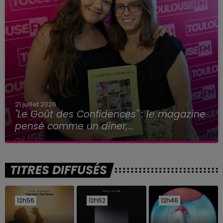
21 juillet 2026
"Le Goût des Confidences" : le magazine
pensé comme un dîner,...
TITRES DIFFUSÉS
12h56
12h56
12h52
12h52
12h46
12h46