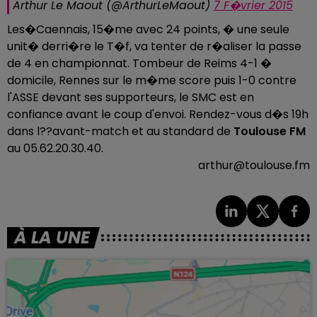
Arthur Le Maout (@ArthurLeMaout)
7 F�vrier 2015
Les�Caennais, 15�me avec 24 points, � une seule
unit� derri�re le T�f, va tenter de r�aliser la passe
de 4 en championnat. Tombeur de Reims 4-1 �
domicile, Rennes sur le m�me score puis 1-0 contre
l'ASSE devant ses supporteurs, le SMC est en
confiance avant le coup d'envoi. Rendez-vous d�s 19h
dans l??avant-match et au standard de
Toulouse FM
au 05.62.20.30.40.
arthur@toulouse.fm
À LA UNE