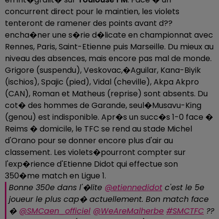
concurrent direct pour le maintien, les violets
tenteront de ramener des points avant d??
encha�ner une s�rie d�licate en championnat avec
Rennes, Paris, Saint-Etienne puis Marseille. Du mieux au
niveau des absences, mais encore pas mal de monde.
Grigore (suspendu), Veskovac,�Aguilar, Kana-Biyik
(ischios), Spajic (pied), Vidal (cheville), Akpa Akpro
(CAN), Roman et Matheus (reprise) sont absents. Du
cot� des hommes de Garande, seul�Musavu-King
(genou) est indisponible. Apr�s un succ�s 1-0 face �
Reims � domicile, le TFC se rend au stade Michel
d'Orano pour se donner encore plus d'air au
classement. Les violets�pourront compter sur
l'exp�rience d'Etienne Didot qui effectue son
350�me match en Ligue 1.
Bonne 350e dans l'�lite
@etiennedidot
c'est le 5e
joueur le plus cap� actuellement. Bon match face
�
@SMCaen_officiel
@WeAreMalherbe
#SMCTFC
??