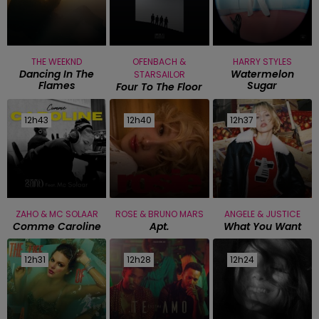
THE WEEKND
OFENBACH &
HARRY STYLES
Dancing In The
Watermelon
STARSAILOR
Flames
Sugar
Four To The Floor
12h43
12h43
12h40
12h40
12h37
12h37
ZAHO & MC SOLAAR
ROSE & BRUNO MARS
ANGELE & JUSTICE
Comme Caroline
Apt.
What You Want
12h31
12h31
12h28
12h28
12h24
12h24