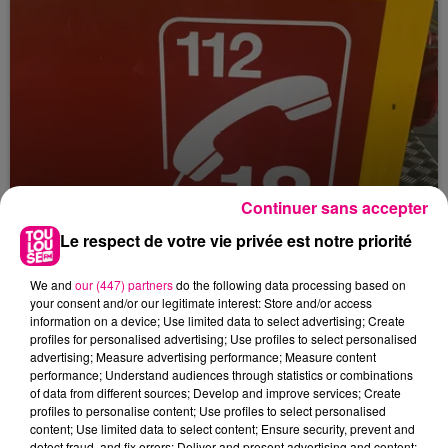
Continuer sans accepter
Le respect de votre vie privée est notre priorité
23 juillet 2026
We and
our (447) partners
do the following data processing based on
Violent incendie au nord de Toulouse
your consent and/or our legitimate interest: Store and/or access
information on a device; Use limited data to select advertising; Create
profiles for personalised advertising; Use profiles to select personalised
advertising; Measure advertising performance; Measure content
performance; Understand audiences through statistics or combinations
of data from different sources; Develop and improve services; Create
profiles to personalise content; Use profiles to select personalised
content; Use limited data to select content; Ensure security, prevent and
detect fraud, and fix errors; Deliver and present advertising and content;