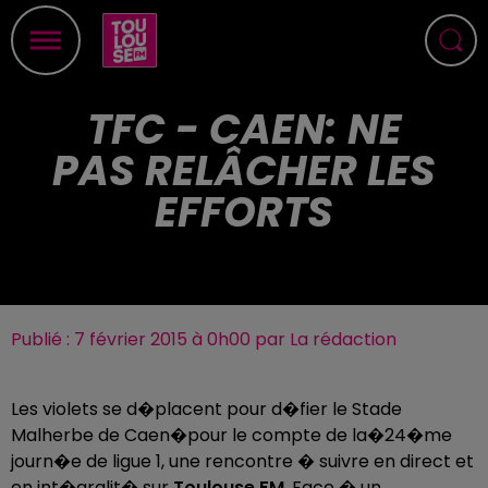
TFC - CAEN: NE
PAS RELÂCHER LES
EFFORTS
Publié : 7 février 2015 à 0h00 par La rédaction
Les violets se d�placent pour d�fier le Stade
Malherbe de Caen�pour le compte de la�24�me
journ�e de ligue 1, une rencontre � suivre en direct et
en int�gralit� sur
Toulouse FM
. Face � un