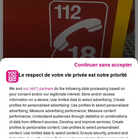
Continuer sans accepter
Le respect de votre vie privée est notre priorité
23 juillet 2026
Violent incendie au nord de Toulouse
We and
our (447) partners
do the following data processing based on
your consent and/or our legitimate interest: Store and/or access
information on a device; Use limited data to select advertising; Create
profiles for personalised advertising; Use profiles to select personalised
advertising; Measure advertising performance; Measure content
performance; Understand audiences through statistics or combinations
of data from different sources; Develop and improve services; Create
profiles to personalise content; Use profiles to select personalised
content; Use limited data to select content; Ensure security, prevent and