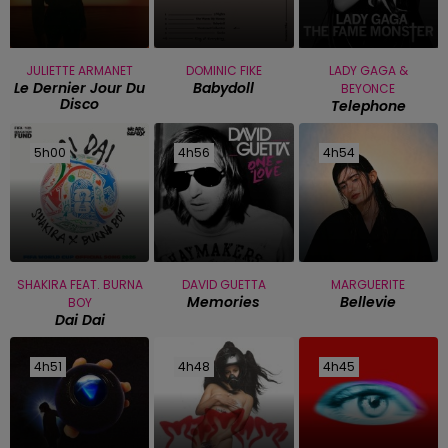
JULIETTE ARMANET
DOMINIC FIKE
LADY GAGA &
Le Dernier Jour Du
Babydoll
BEYONCE
Disco
Telephone
5h00
5h00
4h56
4h56
4h54
4h54
SHAKIRA FEAT. BURNA
DAVID GUETTA
MARGUERITE
Memories
Bellevie
BOY
Dai Dai
4h51
4h51
4h48
4h48
4h45
4h45