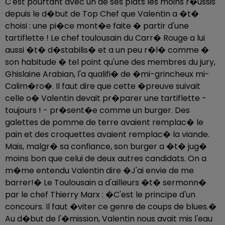
C'est pourtant avec un de ses plats les moins r�ussis
depuis le d�but de Top Chef que Valentin a �t�
choisi : une pi�ce mont�e faite � partir d'une
tartiflette ! Le chef toulousain du Carr� Rouge a lui
aussi �t� d�stabilis� et a un peu r�l� comme �
son habitude � tel point qu'une des membres du jury,
Ghislaine Arabian, l'a qualifi� de �mi-grincheux mi-
Calim�ro�. Il faut dire que cette �preuve suivait
celle o� Valentin devait pr�parer une tartiflette -
toujours ! - pr�sent�e comme un burger. Des
galettes de pomme de terre avaient remplac� le
pain et des croquettes avaient remplac� la viande.
Mais, malgr� sa confiance, son burger a �t� jug�
moins bon que celui de deux autres candidats. On a
m�me entendu Valentin dire �J'ai envie de me
barrer!� Le Toulousain a d'ailleurs �t� sermonn�
par le chef Thierry Marx : �C'est le principe d'un
concours. Il faut �viter ce genre de coups de blues.�
Au d�but de l'�mission, Valentin nous avait mis l'eau