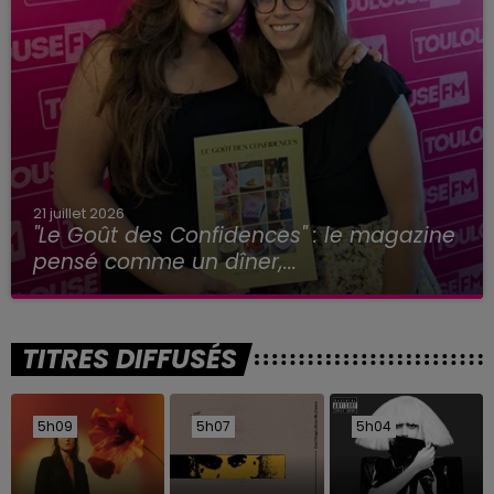
21 juillet 2026
"Le Goût des Confidences" : le magazine
pensé comme un dîner,...
TITRES DIFFUSÉS
5h09
5h09
5h07
5h07
5h04
5h04