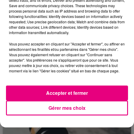
detect fraud, and fix errors; Deliver and present advertising and content;
Save and communicate privacy choices. These technologies may
process personal data such as IP address and browsing data to offer
following functionalities: Identify devices based on information actively
requested; Use precise geolocation data; Match and combine data from
other data sources; Link different devices; Identify devices based on
information transmitted automatically.
Vous pouvez accepter en cliquant sur "Accepter et fermer", ou affiner en
sélectionnant les finalités et/ou partenaires dans "Gérer mes choix".
Vous pouvez également refuser en cliquant sur "Continuer sans
accepter". Vos préférences ne s'appliqueront que pour ce site. Vous
pouvez mettre à jour vos choix, ou retirer votre consentement à tout
22 juillet 2026
moment via le lien "Gérer les cookies" situé en bas de chaque page.
Toulouse : circulation perturbée dans le
secteur François Verdier...
Accepter et fermer
Gérer mes choix