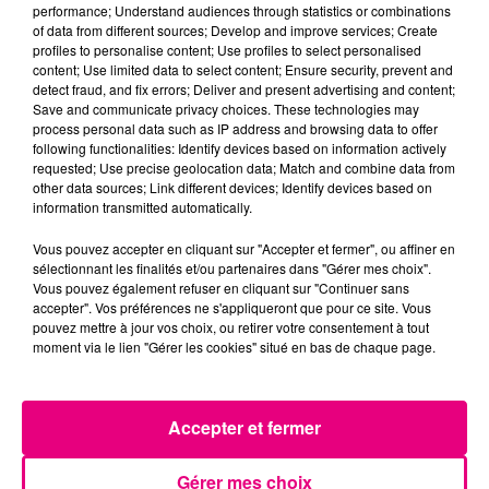
performance; Understand audiences through statistics or combinations
of data from different sources; Develop and improve services; Create
profiles to personalise content; Use profiles to select personalised
content; Use limited data to select content; Ensure security, prevent and
5 juin 2026
detect fraud, and fix errors; Deliver and present advertising and content;
UNE FUSILLADE MORTELLE À SEYSSES, UN
Save and communicate privacy choices. These technologies may
JEUNE DE 17 ANS ABATTU
process personal data such as IP address and browsing data to offer
following functionalities: Identify devices based on information actively
La scène se serait produite ce vendredi 5 juin
requested; Use precise geolocation data; Match and combine data from
2026, peu après 5h. Un jeune homme de 17 ans
other data sources; Link different devices; Identify devices based on
aurait été abattu dans une fusillade, sur la
information transmitted automatically.
commune de Seysses...
Vous pouvez accepter en cliquant sur "Accepter et fermer", ou affiner en
sélectionnant les finalités et/ou partenaires dans "Gérer mes choix".
Vous pouvez également refuser en cliquant sur "Continuer sans
accepter". Vos préférences ne s'appliqueront que pour ce site. Vous
pouvez mettre à jour vos choix, ou retirer votre consentement à tout
moment via le lien "Gérer les cookies" situé en bas de chaque page.
Accepter et fermer
2 juin 2026
UNE ADOLESCENTE DE 13 ANS PORTÉE
Gérer mes choix