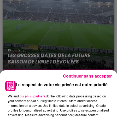
départements en alerte...
10 juin 2026
LES GROSSES DATES DE LA FUTURE
SAISON DE LIGUE 1 DÉVOILÉES
Parmi les grosses dates de la saison à venir, une
ultime journée au Parc des Princes en mai
Continuer sans accepter
prochain.
Le respect de votre vie privée est notre priorité
We and
our (447) partners
do the following data processing based on
your consent and/or our legitimate interest: Store and/or access
information on a device; Use limited data to select advertising; Create
profiles for personalised advertising; Use profiles to select personalised
advertising; Measure advertising performance; Measure content