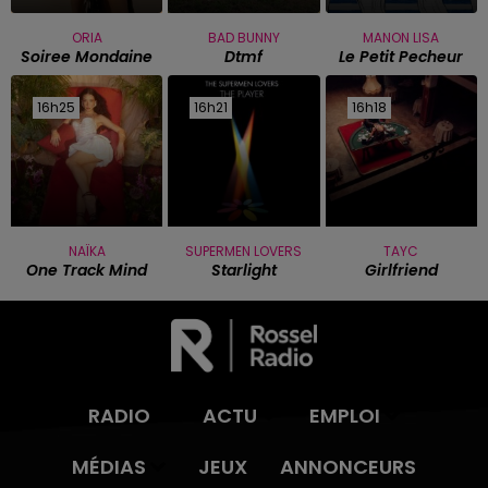
ORIA
BAD BUNNY
MANON LISA
Soiree Mondaine
Dtmf
Le Petit Pecheur
16h25
16h25
16h21
16h21
16h18
16h18
NAÏKA
SUPERMEN LOVERS
TAYC
One Track Mind
Starlight
Girlfriend
RADIO
ACTU
EMPLOI
MÉDIAS
JEUX
ANNONCEURS