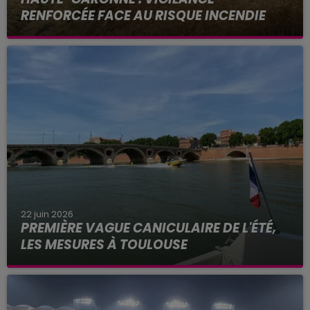
RENFORCÉE FACE AU RISQUE INCENDIE
29 sapeurs-pompiers sont actuellement
mobilisés à Aussonne.
22 juin 2026
PREMIÈRE VAGUE CANICULAIRE DE L'ÉTÉ,
LES MESURES À TOULOUSE
Alors que les températures frôlent les 40 degrés
ce lundi 22 juin 2026 à Toulouse, Météo France
place la Haute-Garonne et 48 autres