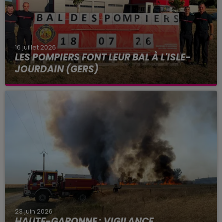
16 juillet 2026
LES POMPIERS FONT LEUR BAL À L'ISLE-
JOURDAIN (GERS)
Des dizaines de participants sont attendus au bal
des pompiers de L'Isle-Jourdain (Gers), organisé
ce samedi 18 juillet 2026 au Vélodrome par
l'amicale des...
23 juin 2026
HAUTE-GARONNE : VIGILANCE