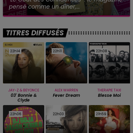
pensé comme un dîner,...
TITRES DIFFUSÉS
22h14
22h14
22h11
22h11
22h08
22h08
JAY-Z & BEYONCE
ALEX WARREN
THERAPIE TAXI
03' Bonnie &
Fever Dream
Blesse Moi
Clyde
22h06
22h06
22h03
22h03
21h59
21h59