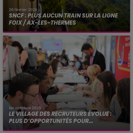
26 février 2026
SNCF : PLUS AUCUN TRAIN SUR LA LIGNE
FOIX / AX-LES-THERMES
Fermé à la circulation depuis le 18 février, le
tronçon reliant Foix à Ax-les-Thermes (Ariège)
ne rouvrira pas avant plusieurs mois, selon SNCF
Réseau...
1er octobre 2025
LE VILLAGE DES RECRUTEURS ÉVOLUE :
PLUS D’OPPORTUNITÉS POUR...
Vous êtes en recherche d’emploi ou en