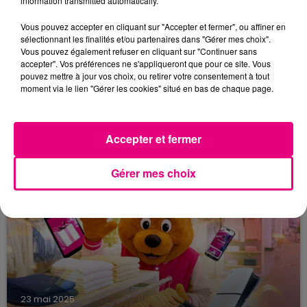
information transmitted automatically.
Vous pouvez accepter en cliquant sur "Accepter et fermer", ou affiner en
sélectionnant les finalités et/ou partenaires dans "Gérer mes choix".
Vous pouvez également refuser en cliquant sur "Continuer sans
accepter". Vos préférences ne s'appliqueront que pour ce site. Vous
pouvez mettre à jour vos choix, ou retirer votre consentement à tout
moment via le lien "Gérer les cookies" situé en bas de chaque page.
10 juin 2025
CONSULTANT.E RH INDÉPENDANT.E
Notre cabinet digital, il n’est pas comme les
Accepter et fermer
autres : 100 % tourné vers l’emploi des jeunes,
tous secteurs confondus, partout en France, un
Gérer mes choix
projet sociétal,...
23 mai 2025