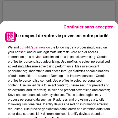
reconversion ? Vous connaissez peut-être déjà
Le Village des Recruteurs dont la prochaine
édition se déroulera les 8 et...
Continuer sans accepter
Le respect de votre vie privée est notre priorité
We and
our (447) partners
do the following data processing based on
your consent and/or our legitimate interest: Store and/or access
information on a device; Use limited data to select advertising; Create
profiles for personalised advertising; Use profiles to select personalised
18 juin 2025
advertising; Measure advertising performance; Measure content
ASSISTANT STORE MANAGER H/F
performance; Understand audiences through statistics or combinations
SALOMON
of data from different sources; Develop and improve services; Create
profiles to personalise content; Use profiles to select personalised
Salomon est le leader dans l'équipement de
content; Use limited data to select content; Ensure security, prevent and
sports Outdoor (footwear, trail running, ski,
detect fraud, and fix errors; Deliver and present advertising and content;
Save and communicate privacy choices. These technologies may
snowboard, sportstyle).
process personal data such as IP address and browsing data to offer
following functionalities: Identify devices based on information actively
requested; Use precise geolocation data; Match and combine data from
other data sources; Link different devices; Identify devices based on