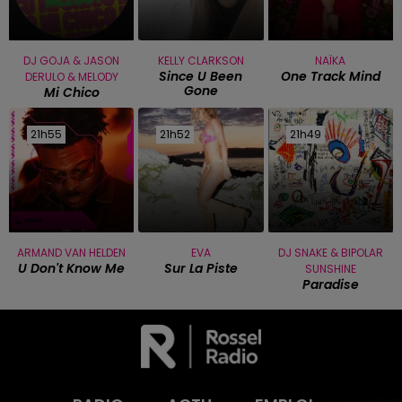
DJ GOJA & JASON
KELLY CLARKSON
NAÏKA
Since U Been
One Track Mind
DERULO & MELODY
Gone
Mi Chico
21h55
21h55
21h52
21h52
21h49
21h49
ARMAND VAN HELDEN
EVA
DJ SNAKE & BIPOLAR
U Don't Know Me
Sur La Piste
SUNSHINE
Paradise