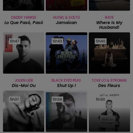
DADDY YANKEE
HUGEL & SOLTO
RAYE
Lo Que Pasó, Pasó
Jamaican
Where Is My
Husband!
5h47
5h47
5h43
5h43
5h40
5h40
JULIEN LIEB
BLACK EYED PEAS
TOVE LO & STROMAE
Dis-Moi Ou
Shut Up !
Des Fleurs
5h37
5h37
5h34
5h34
5h30
5h30