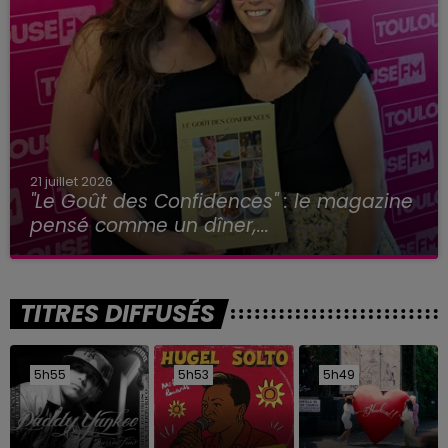
21 juillet 2026
"Le Goût des Confidences" : le magazine
pensé comme un dîner,...
TITRES DIFFUSÉS
5h55
5h55
5h53
5h53
5h49
5h49