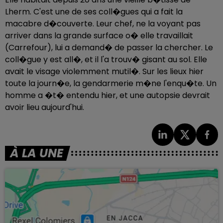
Lherm. C'est une de ses coll�gues qui a fait la
macabre d�couverte. Leur chef, ne la voyant pas
arriver dans la grande surface o� elle travaillait
(Carrefour), lui a demand� de passer la chercher. Le
coll�gue y est all�, et il l'a trouv� gisant au sol. Elle
avait le visage violemment mutil�. Sur les lieux hier
toute la journ�e, la gendarmerie m�ne l'enqu�te. Un
homme a �t� entendu hier, et une autopsie devrait
avoir lieu aujourd'hui.
À LA UNE