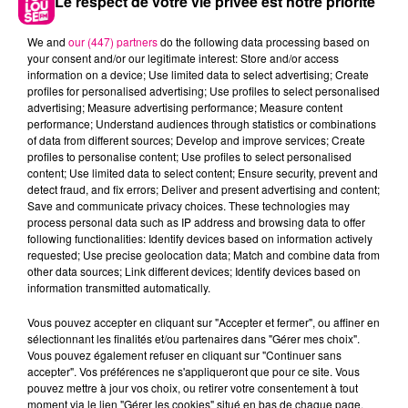
Le respect de votre vie privée est notre priorité
We and
our (447) partners
do the following data processing based on
your consent and/or our legitimate interest: Store and/or access
information on a device; Use limited data to select advertising; Create
profiles for personalised advertising; Use profiles to select personalised
advertising; Measure advertising performance; Measure content
performance; Understand audiences through statistics or combinations
of data from different sources; Develop and improve services; Create
profiles to personalise content; Use profiles to select personalised
content; Use limited data to select content; Ensure security, prevent and
detect fraud, and fix errors; Deliver and present advertising and content;
22 juillet 2026
Save and communicate privacy choices. These technologies may
Toulouse : circulation perturbée dans le
process personal data such as IP address and browsing data to offer
secteur François Verdier...
following functionalities: Identify devices based on information actively
requested; Use precise geolocation data; Match and combine data from
other data sources; Link different devices; Identify devices based on
information transmitted automatically.
Vous pouvez accepter en cliquant sur "Accepter et fermer", ou affiner en
sélectionnant les finalités et/ou partenaires dans "Gérer mes choix".
Vous pouvez également refuser en cliquant sur "Continuer sans
accepter". Vos préférences ne s'appliqueront que pour ce site. Vous
pouvez mettre à jour vos choix, ou retirer votre consentement à tout
moment via le lien "Gérer les cookies" situé en bas de chaque page.