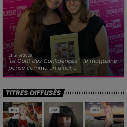
21 juillet 2026
"Le Goût des Confidences" : le magazine
pensé comme un dîner,...
TITRES DIFFUSÉS
0h19
0h19
0h15
0h15
0h13
0h13