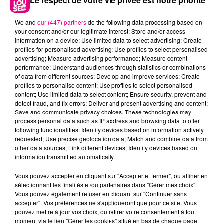
Le respect de votre vie privée est notre priorité
We and
our (447) partners
do the following data processing based on
your consent and/or our legitimate interest: Store and/or access
information on a device; Use limited data to select advertising; Create
profiles for personalised advertising; Use profiles to select personalised
advertising; Measure advertising performance; Measure content
performance; Understand audiences through statistics or combinations
of data from different sources; Develop and improve services; Create
profiles to personalise content; Use profiles to select personalised
content; Use limited data to select content; Ensure security, prevent and
detect fraud, and fix errors; Deliver and present advertising and content;
22 juillet 2026
Save and communicate privacy choices. These technologies may
Toulouse : circulation perturbée dans le
process personal data such as IP address and browsing data to offer
following functionalities: Identify devices based on information actively
secteur François Verdier...
requested; Use precise geolocation data; Match and combine data from
other data sources; Link different devices; Identify devices based on
information transmitted automatically.
Vous pouvez accepter en cliquant sur "Accepter et fermer", ou affiner en
sélectionnant les finalités et/ou partenaires dans "Gérer mes choix".
Vous pouvez également refuser en cliquant sur "Continuer sans
accepter". Vos préférences ne s'appliqueront que pour ce site. Vous
pouvez mettre à jour vos choix, ou retirer votre consentement à tout
moment via le lien "Gérer les cookies" situé en bas de chaque page.