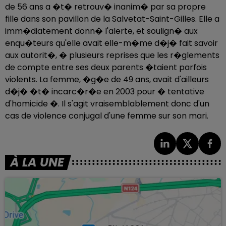
de 56 ans a �t� retrouv� inanim� par sa propre
fille dans son pavillon de la Salvetat-Saint-Gilles. Elle a
imm�diatement donn� l'alerte, et soulign� aux
enqu�teurs qu'elle avait elle-m�me d�j� fait savoir
aux autorit�, � plusieurs reprises que les r�glements
de compte entre ses deux parents �taient parfois
violents. La femme, �g�e de 49 ans, avait d'ailleurs
d�j� �t� incarc�r�e en 2003 pour � tentative
d'homicide �. Il s'agit vraisemblablement donc d'un
cas de violence conjugal d'une femme sur son mari.
À LA UNE