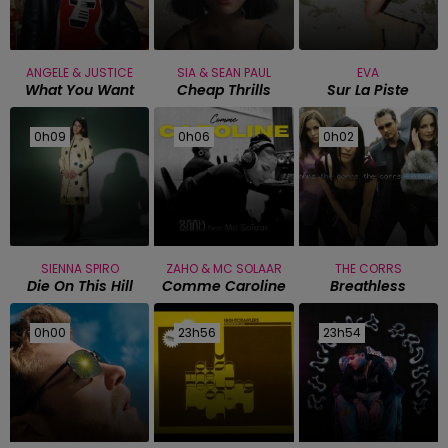
ANGELE & JUSTICE
SIA & SEAN PAUL
EVA
What You Want
Cheap Thrills
Sur La Piste
0h09
0h09
0h06
0h06
0h02
0h02
SIENNA SPIRO
ZAHO & MC SOLAAR
THE CORRS
Die On This Hill
Comme Caroline
Breathless
0h00
0h00
23h56
23h56
23h54
23h54