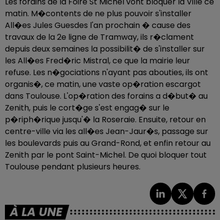
Les forains de la Foire St Michel vont bloquer la Ville ce
matin. M�contents de ne plus pouvoir s'installer
All�es Jules Guesdes l'an prochain � cause des
travaux de la 2e ligne de Tramway, ils r�clament
depuis deux semaines la possibilit� de s'installer sur
les All�es Fred�ric Mistral, ce que la mairie leur
refuse. Les n�gociations n'ayant pas abouties, ils ont
organis�, ce matin, une vaste op�ration escargot
dans Toulouse. L'op�ration des forains a d�but� au
Zenith, puis le cort�ge s'est engag� sur le
p�riph�rique jusqu'� la Roseraie. Ensuite, retour en
centre-ville via les all�es Jean-Jaur�s, passage sur
les boulevards puis au Grand-Rond, et enfin retour au
Zenith par le pont Saint-Michel. De quoi bloquer tout
Toulouse pendant plusieurs heures.
À LA UNE