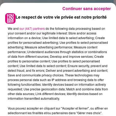
Continuer sans accepter
Le respect de votre vie privée est notre priorité
We and
our (447) partners
do the following data processing based on
your consent and/or our legitimate interest: Store and/or access
information on a device; Use limited data to select advertising; Create
profiles for personalised advertising; Use profiles to select personalised
advertising; Measure advertising performance; Measure content
performance; Understand audiences through statistics or combinations
of data from different sources; Develop and improve services; Create
profiles to personalise content; Use profiles to select personalised
content; Use limited data to select content; Ensure security, prevent and
detect fraud, and fix errors; Deliver and present advertising and content;
Save and communicate privacy choices. These technologies may
process personal data such as IP address and browsing data to offer
following functionalities: Identify devices based on information actively
22 juillet 2026
requested; Use precise geolocation data; Match and combine data from
Toulouse : circulation perturbée dans le
other data sources; Link different devices; Identify devices based on
secteur François Verdier...
information transmitted automatically.
Vous pouvez accepter en cliquant sur "Accepter et fermer", ou affiner en
sélectionnant les finalités et/ou partenaires dans "Gérer mes choix".