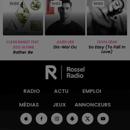
5h55
5h55
5h53
5h53
5h50
5h50
CLEAN BANDIT FEAT.
JULIEN LIEB
OLIVIA DEAN
Dis-Moi Ou
So Easy (to Fall In
JESS GLYNNE
Love)
Rather Be
RADIO
ACTU
EMPLOI
MÉDIAS
JEUX
ANNONCEURS