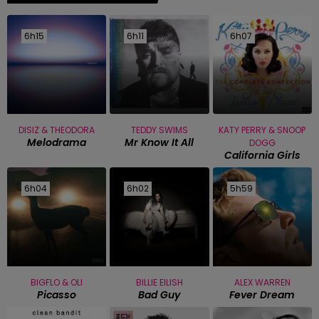
6h15
6h15
6h11
6h11
6h07
6h07
DISIZ & THEODORA
TEDDY SWIMS
KATY PERRY & SNOOP
Melodrama
Mr Know It All
DOGG
California Girls
6h04
6h04
6h02
6h02
5h59
5h59
BIGFLO & OLI
BILLIE EILISH
ALEX WARREN
Picasso
Bad Guy
Fever Dream