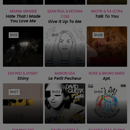
ARIANA GRANDE
SEAN PAUL & KEYSHIA
ANOTR & 54 ULTRA
Hate That I Made
Talk To You
COLE
You Love Me
Give It Up To Me
3h13
3h13
3h11
3h11
3h08
3h08
EASYKID & DYSBIT
MANON LISA
ROSE & BRUNO MARS
Shiny
Le Petit Pecheur
Apt.
3h07
3h07
3h03
3h03
2h59
2h59