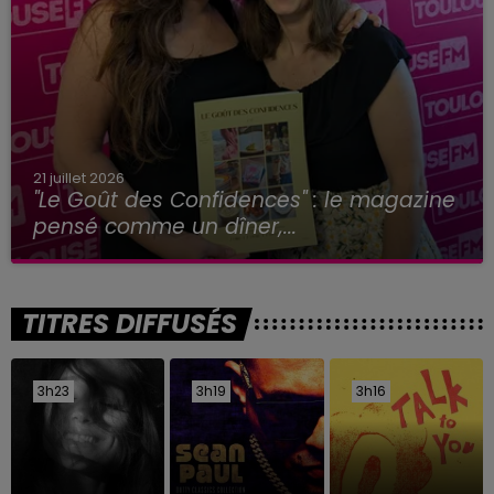
21 juillet 2026
"Le Goût des Confidences" : le magazine
pensé comme un dîner,...
TITRES DIFFUSÉS
3h23
3h23
3h19
3h19
3h16
3h16