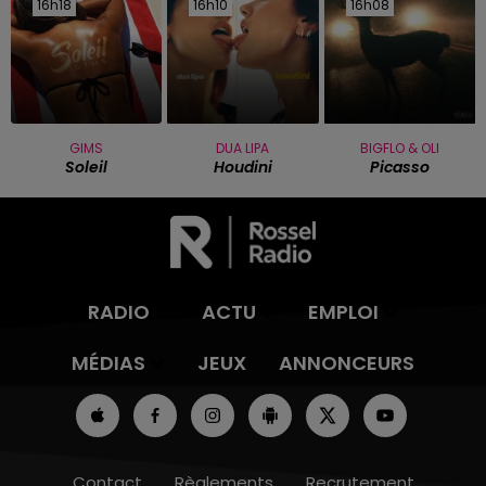
16h18
16h18
16h10
16h10
16h08
16h08
GIMS
DUA LIPA
BIGFLO & OLI
Soleil
Houdini
Picasso
RADIO
ACTU
EMPLOI
MÉDIAS
JEUX
ANNONCEURS
Contact
Règlements
Recrutement