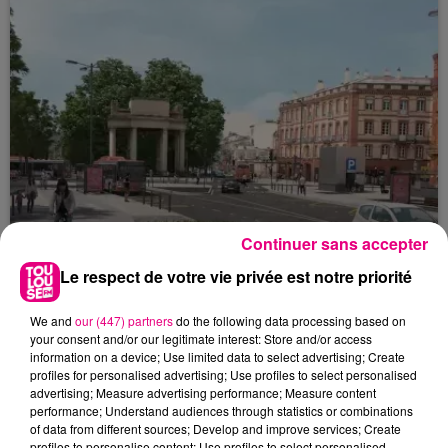
Continuer sans accepter
Le respect de votre vie privée est notre priorité
We and
our (447) partners
do the following data processing based on
22 juillet 2026
your consent and/or our legitimate interest: Store and/or access
Toulouse : circulation perturbée dans le
information on a device; Use limited data to select advertising; Create
secteur François Verdier...
profiles for personalised advertising; Use profiles to select personalised
advertising; Measure advertising performance; Measure content
performance; Understand audiences through statistics or combinations
of data from different sources; Develop and improve services; Create
profiles to personalise content; Use profiles to select personalised