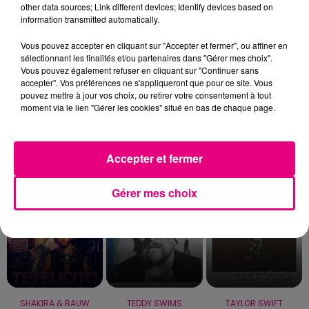
other data sources; Link different devices; Identify devices based on
information transmitted automatically.
Vous pouvez accepter en cliquant sur "Accepter et fermer", ou affiner en
sélectionnant les finalités et/ou partenaires dans "Gérer mes choix".
Vous pouvez également refuser en cliquant sur "Continuer sans
accepter". Vos préférences ne s'appliqueront que pour ce site. Vous
Toulouse : circulation perturbée dans le
pouvez mettre à jour vos choix, ou retirer votre consentement à tout
secteur François Verdier...
moment via le lien "Gérer les cookies" situé en bas de chaque page.
Accepter et fermer
TITRES DIFFUSÉS
Gérer mes choix
1h04
1h04
1h01
1h01
0h57
0h57
SHAKIRA & RAUW
TEDDY SWIMS
TAYLOR SWIFT