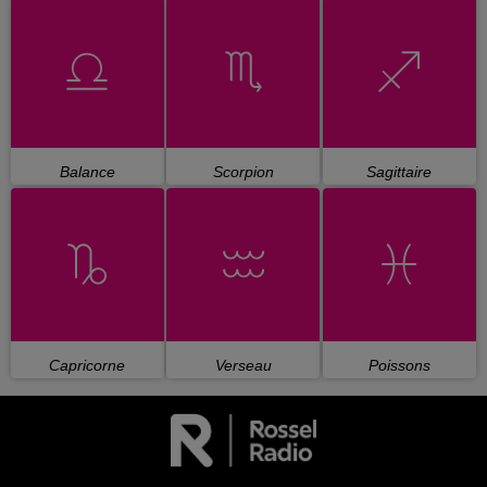
Balance
Scorpion
Sagittaire
Capricorne
Verseau
Poissons