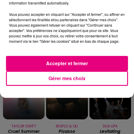
information transmitted automatically.
Vous pouvez accepter en cliquant sur "Accepter et fermer", ou affiner en
sélectionnant les finalités et/ou partenaires dans "Gérer mes choix".
Vous pouvez également refuser en cliquant sur "Continuer sans
accepter". Vos préférences ne s'appliqueront que pour ce site. Vous
Toulouse : circulation perturbée dans le
pouvez mettre à jour vos choix, ou retirer votre consentement à tout
secteur François Verdier...
moment via le lien "Gérer les cookies" situé en bas de chaque page.
Accepter et fermer
TITRES DIFFUSÉS
Gérer mes choix
11h09
11h09
11h07
11h07
11h03
11h03
TAYLOR SWIFT
BIGFLO & OLI
DUA LIPA
Cruel Summer
Picasso
Levitating