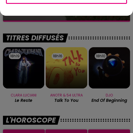
Toulouse : circulation perturbée dans le
secteur François Verdier...
TITRES DIFFUSÉS
18h19
18h19
18h16
18h16
18h10
18h10
CLARA LUCIANI
ANOTR & 54 ULTRA
DJO
Le Reste
Talk To You
End Of Beginning
L'HOROSCOPE