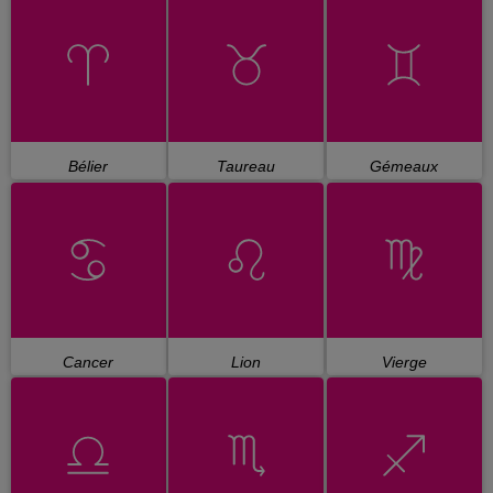
Bélier
Taureau
Gémeaux
Cancer
Lion
Vierge