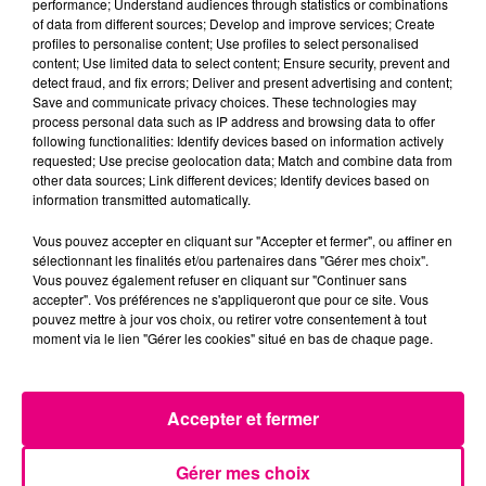
performance; Understand audiences through statistics or combinations
of data from different sources; Develop and improve services; Create
profiles to personalise content; Use profiles to select personalised
Violent incendie au nord de Toulouse
content; Use limited data to select content; Ensure security, prevent and
detect fraud, and fix errors; Deliver and present advertising and content;
Save and communicate privacy choices. These technologies may
process personal data such as IP address and browsing data to offer
following functionalities: Identify devices based on information actively
requested; Use precise geolocation data; Match and combine data from
other data sources; Link different devices; Identify devices based on
information transmitted automatically.
Vous pouvez accepter en cliquant sur "Accepter et fermer", ou affiner en
sélectionnant les finalités et/ou partenaires dans "Gérer mes choix".
Vous pouvez également refuser en cliquant sur "Continuer sans
accepter". Vos préférences ne s'appliqueront que pour ce site. Vous
pouvez mettre à jour vos choix, ou retirer votre consentement à tout
moment via le lien "Gérer les cookies" situé en bas de chaque page.
Accepter et fermer
Gérer mes choix