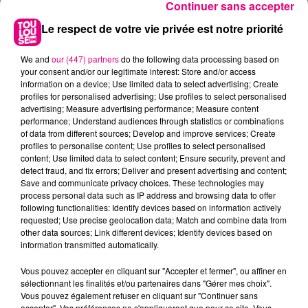
Continuer sans accepter
dans l'espace, 25 ans après Claudie Haigneré.
Le respect de votre vie privée est notre priorité
We and
our (447) partners
do the following data processing based on
your consent and/or our legitimate interest: Store and/or access
information on a device; Use limited data to select advertising; Create
profiles for personalised advertising; Use profiles to select personalised
advertising; Measure advertising performance; Measure content
performance; Understand audiences through statistics or combinations
of data from different sources; Develop and improve services; Create
profiles to personalise content; Use profiles to select personalised
23 mai 2024
content; Use limited data to select content; Ensure security, prevent and
UNE ANCIENNE ÉTUDIANTE DE L'ISAE-
detect fraud, and fix errors; Deliver and present advertising and content;
Save and communicate privacy choices. These technologies may
SUPAERO DANS L'ESPACE EN 2026
process personal data such as IP address and browsing data to offer
L'agence spatiale européenne (ESA) a dévoilé ce
following functionalities: Identify devices based on information actively
mercredi 22 mai 2024 l'identité des astronautes
requested; Use precise geolocation data; Match and combine data from
other data sources; Link different devices; Identify devices based on
qui partiront pour l'ISS lors d'une mission au
information transmitted automatically.
printemps 2026.
Vous pouvez accepter en cliquant sur "Accepter et fermer", ou affiner en
sélectionnant les finalités et/ou partenaires dans "Gérer mes choix".
Vous pouvez également refuser en cliquant sur "Continuer sans
accepter". Vos préférences ne s'appliqueront que pour ce site. Vous