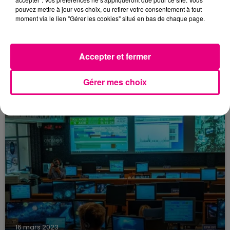
pouvez mettre à jour vos choix, ou retirer votre consentement à tout
moment via le lien "Gérer les cookies" situé en bas de chaque page.
Accepter et fermer
11 janvier 2024
DÉCOUVREZ L'IMAGE INSOLITE DES
PYRÉNÉES SOUS LA NEIGE DEPUIS UN...
Gérer mes choix
Privé de neige à Toulouse, la chaîne des Pyrénées
a enfilé son manteau blanc, comme l'illustre
cette image satellite du réseau Copernicus.
16 mars 2023