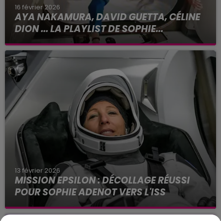
16 février 2026
AYA NAKAMURA, DAVID GUETTA, CÉLINE
DION ... LA PLAYLIST DE SOPHIE...
La deuxième astronaute française de l'histoire
passe neuf mois à bord de l'ISS avec 200
musiques. Intitulée « Dream Astro », cette playlist
est un...
13 février 2026
MISSION EPSILON : DÉCOLLAGE RÉUSSI
POUR SOPHIE ADENOT VERS L'ISS
Sophie Adenot devient ce vendredi 13 février
2026 la deuxième femme française à voyager