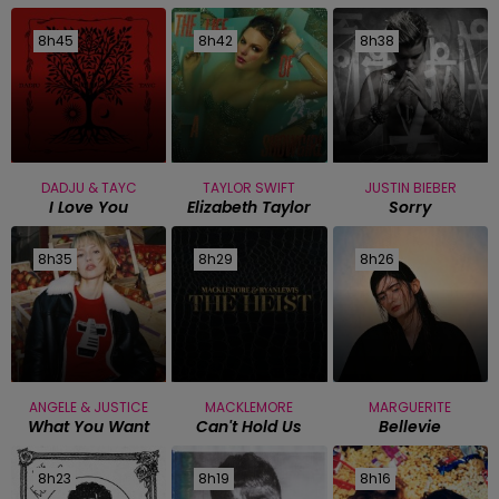
8h45
8h45
8h42
8h42
8h38
8h38
DADJU & TAYC
TAYLOR SWIFT
JUSTIN BIEBER
I Love You
Elizabeth Taylor
Sorry
8h35
8h35
8h29
8h29
8h26
8h26
ANGELE & JUSTICE
MACKLEMORE
MARGUERITE
What You Want
Can't Hold Us
Bellevie
8h23
8h23
8h19
8h19
8h16
8h16