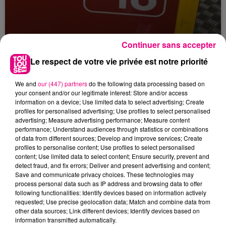
Continuer sans accepter
Violent incendie au nord de Toulouse
Le respect de votre vie privée est notre priorité
We and
our (447) partners
do the following data processing based on
your consent and/or our legitimate interest: Store and/or access
information on a device; Use limited data to select advertising; Create
profiles for personalised advertising; Use profiles to select personalised
advertising; Measure advertising performance; Measure content
performance; Understand audiences through statistics or combinations
of data from different sources; Develop and improve services; Create
profiles to personalise content; Use profiles to select personalised
content; Use limited data to select content; Ensure security, prevent and
detect fraud, and fix errors; Deliver and present advertising and content;
Save and communicate privacy choices. These technologies may
process personal data such as IP address and browsing data to offer
following functionalities: Identify devices based on information actively
requested; Use precise geolocation data; Match and combine data from
other data sources; Link different devices; Identify devices based on
information transmitted automatically.