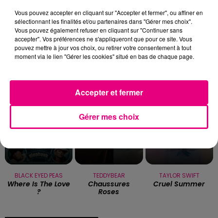
Vous pouvez accepter en cliquant sur "Accepter et fermer", ou affiner en
sélectionnant les finalités et/ou partenaires dans "Gérer mes choix".
Toulouse : circulation perturbée dans le
Vous pouvez également refuser en cliquant sur "Continuer sans
secteur François Verdier...
accepter". Vos préférences ne s'appliqueront que pour ce site. Vous
pouvez mettre à jour vos choix, ou retirer votre consentement à tout
moment via le lien "Gérer les cookies" situé en bas de chaque page.
TITRES DIFFUSÉS
Accepter et fermer
19h32
19h32
19h29
19h29
19h26
19h26
Gérer mes choix
BLACK EYED PEAS
TEDDYBEAR
TAYLOR SWIFT
Where Is The Love
Chaussures
Cruel Summer
?
Roses