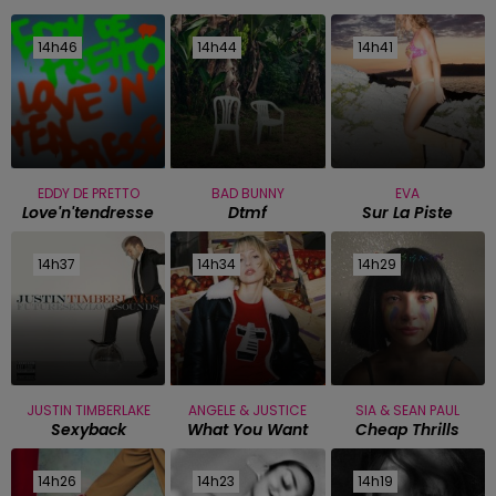
14h46
14h46
14h44
14h44
14h41
14h41
EDDY DE PRETTO
BAD BUNNY
EVA
Love'n'tendresse
Dtmf
Sur La Piste
14h37
14h37
14h34
14h34
14h29
14h29
JUSTIN TIMBERLAKE
ANGELE & JUSTICE
SIA & SEAN PAUL
Sexyback
What You Want
Cheap Thrills
14h26
14h26
14h23
14h23
14h19
14h19