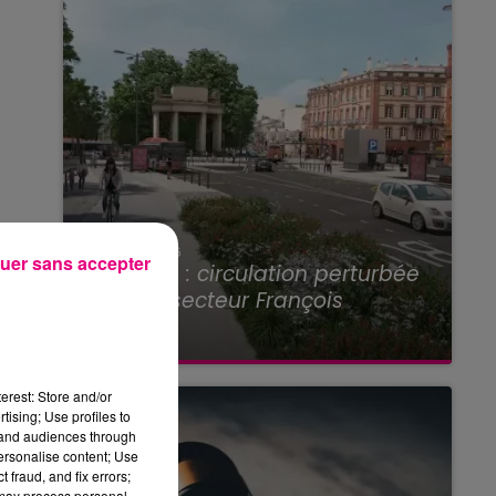
22 juillet 2026
uer sans accepter
Toulouse : circulation perturbée
dans le secteur François
Verdier...
erest: Store and/or
tising; Use profiles to
tand audiences through
personalise content; Use
 fraud, and fix errors;
 may process personal