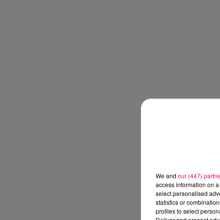
We and
our (447) partn
access information on a 
select personalised ad
statistics or combinatio
profiles to select person
Deliver and present adv