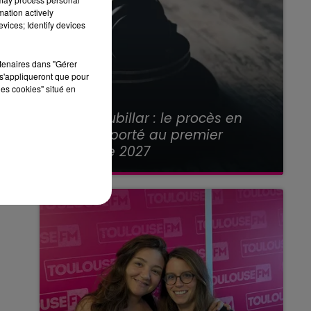
mation actively
vices; Identify devices
rtenaires dans "Gérer
s'appliqueront que pour
les cookies" situé en
21 juillet 2026
Affaire Jubillar : le procès en
appel reporté au premier
semestre 2027