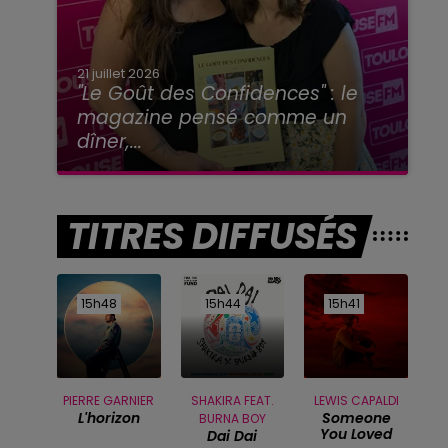
21 juillet 2026
"Le Goût des Confidences" : le
magazine pensé comme un
dîner,...
TITRES DIFFUSÉS
15h48
15h48
15h44
15h44
15h41
15h41
PIERRE GARNIER
SHAKIRA FEAT.
LEWIS CAPALDI
L'horizon
Someone
BURNA BOY
You Loved
Dai Dai