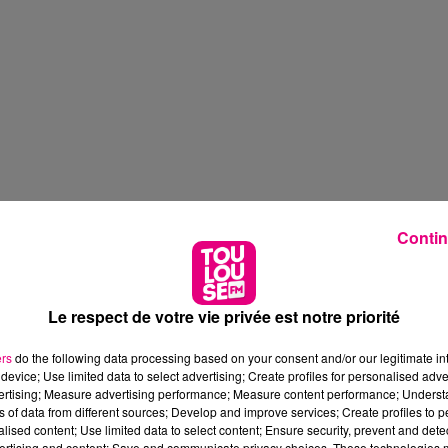
Contin
Le respect de votre vie privée est notre priorité
ers
do the following data processing based on your consent and/or our legitimate int
device; Use limited data to select advertising; Create profiles for personalised adver
vertising; Measure advertising performance; Measure content performance; Unders
ns of data from different sources; Develop and improve services; Create profiles to 
alised content; Use limited data to select content; Ensure security, prevent and detect
ertising and content; Save and communicate privacy choices. These technologies