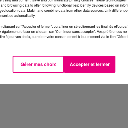
and browsing data to offer following functionalities: Identify devices based on infor
eolocation data; Match and combine data from other data sources; Link different de
nsmitted automatically.
cliquant sur "Accepter et fermer", ou affiner en sélectionnant les finalités et/ou pa
 également refuser en cliquant sur "Continuer sans accepter". Vos préférences ne 
tre à jour vos choix, ou retirer votre consentement à tout moment via le lien "Gérer 
Gérer mes choix
Accepter et fermer