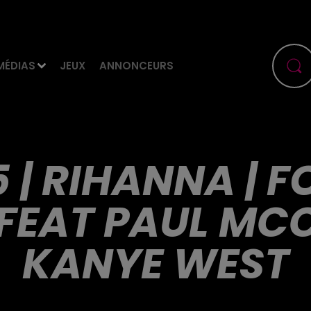
MÉDIAS
JEUX
ANNONCEURS
5 | RIHANNA | F
FEAT PAUL MC
KANYE WEST