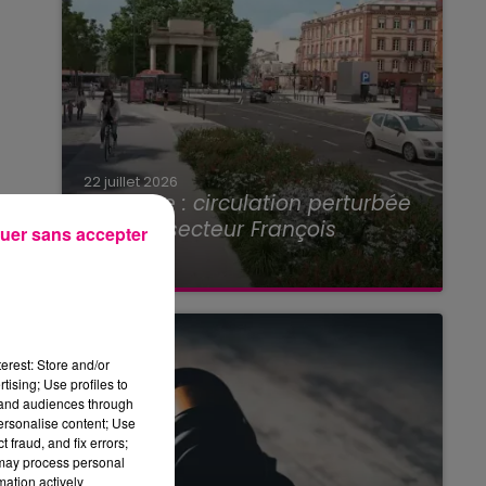
22 juillet 2026
Toulouse : circulation perturbée
dans le secteur François
uer sans accepter
Verdier...
erest: Store and/or
tising; Use profiles to
tand audiences through
personalise content; Use
 fraud, and fix errors;
 may process personal
mation actively