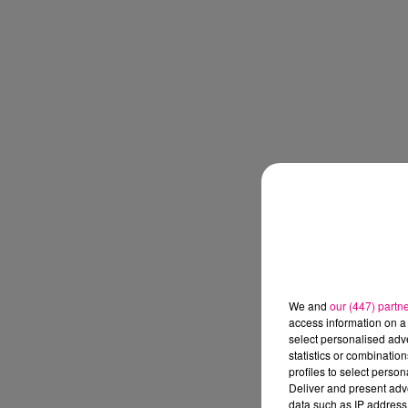
We and
our (447) partn
access information on a 
select personalised ad
statistics or combinatio
profiles to select person
Deliver and present adv
data such as IP address 