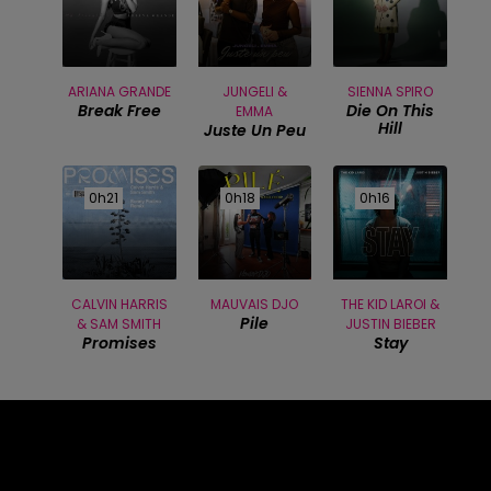
ARIANA GRANDE
JUNGELI &
SIENNA SPIRO
Break Free
Die On This
EMMA
Hill
Juste Un Peu
0h21
0h21
0h18
0h18
0h16
0h16
CALVIN HARRIS
MAUVAIS DJO
THE KID LAROI &
Pile
& SAM SMITH
JUSTIN BIEBER
Promises
Stay