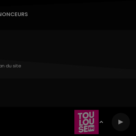
NONCEURS
an du site