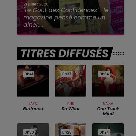
21 juillet 2026
"Le Goût des Confidences" : le
magazine pensé comme un
dîner,...
TITRES DIFFUSÉS
0h41
0h41
0h37
0h37
0h34
0h34
TAYC
P!NK
NAÏKA
Girlfriend
So What
One Track
Mind
0h30
0h30
0h28
0h28
0h24
0h24