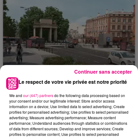
Continuer sans accepter
Le respect de votre vie privée est notre priorité
22 juillet 2026
Toulouse : circulation perturbée dans le
We and
our (447) partners
do the following data processing based on
your consent and/or our legitimate interest: Store and/or access
secteur François Verdier...
information on a device; Use limited data to select advertising; Create
profiles for personalised advertising; Use profiles to select personalised
advertising; Measure advertising performance; Measure content
performance; Understand audiences through statistics or combinations
of data from different sources; Develop and improve services; Create
profiles to personalise content; Use profiles to select personalised