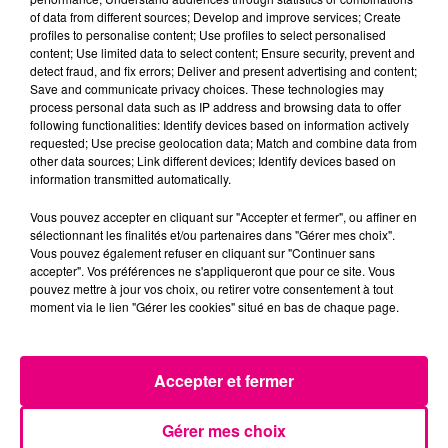
of data from different sources; Develop and improve services; Create
profiles to personalise content; Use profiles to select personalised
content; Use limited data to select content; Ensure security, prevent and
detect fraud, and fix errors; Deliver and present advertising and content;
Save and communicate privacy choices. These technologies may
process personal data such as IP address and browsing data to offer
following functionalities: Identify devices based on information actively
requested; Use precise geolocation data; Match and combine data from
other data sources; Link different devices; Identify devices based on
information transmitted automatically.
Vous pouvez accepter en cliquant sur "Accepter et fermer", ou affiner en
sélectionnant les finalités et/ou partenaires dans "Gérer mes choix".
Vous pouvez également refuser en cliquant sur "Continuer sans
accepter". Vos préférences ne s'appliqueront que pour ce site. Vous
pouvez mettre à jour vos choix, ou retirer votre consentement à tout
moment via le lien "Gérer les cookies" situé en bas de chaque page.
21 juillet 2026
Affaire Jubillar : le procès en appel
Accepter et fermer
reporté au premier semestre 2027
Gérer mes choix