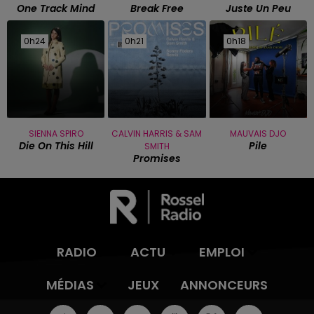
One Track Mind
Break Free
Juste Un Peu
0h24
0h24
0h21
0h21
0h18
0h18
SIENNA SPIRO
CALVIN HARRIS & SAM
MAUVAIS DJO
Die On This Hill
Pile
SMITH
Promises
RADIO
ACTU
EMPLOI
MÉDIAS
JEUX
ANNONCEURS