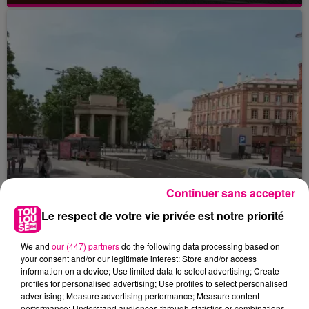
Continuer sans accepter
Le respect de votre vie privée est notre priorité
We and
our (447) partners
do the following data processing based on
22 juillet 2026
your consent and/or our legitimate interest: Store and/or access
Toulouse : circulation perturbée dans le
information on a device; Use limited data to select advertising; Create
secteur François Verdier...
profiles for personalised advertising; Use profiles to select personalised
advertising; Measure advertising performance; Measure content
performance; Understand audiences through statistics or combinations