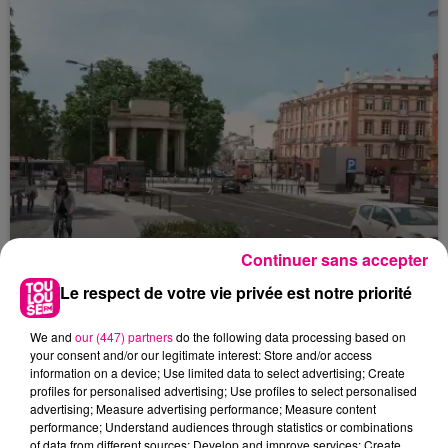
Continuer sans accepter
Le respect de votre vie privée est notre priorité
22 juillet 2026
We and
our (447) partners
do the following data processing based on
Toulouse : circulation perturbée dans le
your consent and/or our legitimate interest: Store and/or access
secteur François Verdier...
information on a device; Use limited data to select advertising; Create
profiles for personalised advertising; Use profiles to select personalised
advertising; Measure advertising performance; Measure content
performance; Understand audiences through statistics or combinations
of data from different sources; Develop and improve services; Create