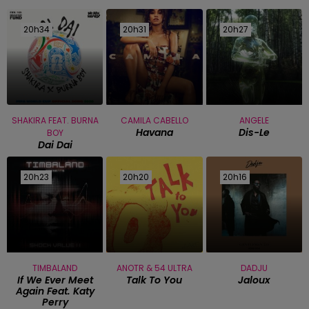
20h34
20h34
20h31
20h31
20h27
20h27
SHAKIRA FEAT. BURNA
CAMILA CABELLO
ANGELE
Havana
Dis-Le
BOY
Dai Dai
20h23
20h23
20h20
20h20
20h16
20h16
TIMBALAND
ANOTR & 54 ULTRA
DADJU
If We Ever Meet
Talk To You
Jaloux
Again Feat. Katy
Perry