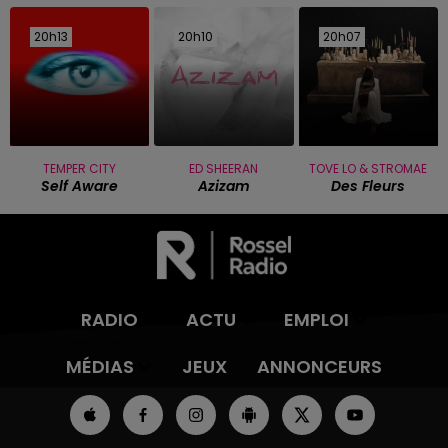
20h13
20h13
20h10
20h10
20h07
20h07
TEMPER CITY
ED SHEERAN
TOVE LO & STROMAE
Self Aware
Azizam
Des Fleurs
RADIO
ACTU
EMPLOI
MÉDIAS
JEUX
ANNONCEURS