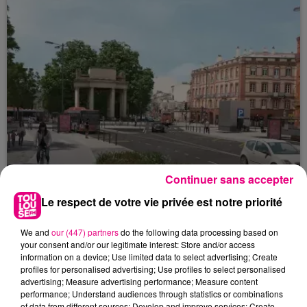
Continuer sans accepter
Le respect de votre vie privée est notre priorité
22 juillet 2026
We and
our (447) partners
do the following data processing based on
Toulouse : circulation perturbée dans le
your consent and/or our legitimate interest: Store and/or access
secteur François Verdier...
information on a device; Use limited data to select advertising; Create
profiles for personalised advertising; Use profiles to select personalised
advertising; Measure advertising performance; Measure content
performance; Understand audiences through statistics or combinations
of data from different sources; Develop and improve services; Create