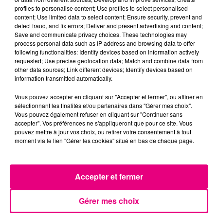
profiles to personalise content; Use profiles to select personalised
content; Use limited data to select content; Ensure security, prevent and
detect fraud, and fix errors; Deliver and present advertising and content;
Save and communicate privacy choices. These technologies may
process personal data such as IP address and browsing data to offer
following functionalities: Identify devices based on information actively
requested; Use precise geolocation data; Match and combine data from
other data sources; Link different devices; Identify devices based on
information transmitted automatically.
Vous pouvez accepter en cliquant sur "Accepter et fermer", ou affiner en
sélectionnant les finalités et/ou partenaires dans "Gérer mes choix".
Vous pouvez également refuser en cliquant sur "Continuer sans
accepter". Vos préférences ne s'appliqueront que pour ce site. Vous
pouvez mettre à jour vos choix, ou retirer votre consentement à tout
moment via le lien "Gérer les cookies" situé en bas de chaque page.
21 juillet 2026
Affaire Jubillar : le procès en appel
reporté au premier semestre 2027
Accepter et fermer
Gérer mes choix