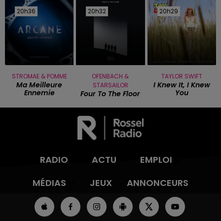
20h36
20h36
20h32
20h32
20h29
20h29
STROMAE & POMME
OFENBACH &
TAYLOR SWIFT
Ma Meilleure
I Knew It, I Knew
STARSAILOR
Ennemie
You
Four To The Floor
RADIO
ACTU
EMPLOI
MÉDIAS
JEUX
ANNONCEURS