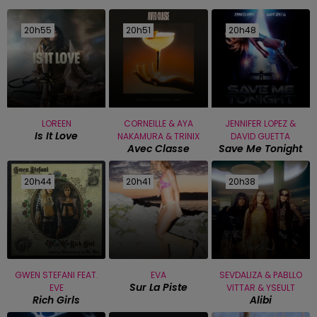
20h55
20h55
20h51
20h51
20h48
20h48
LOREEN
CORNEILLE & AYA
JENNIFER LOPEZ &
Is It Love
NAKAMURA & TRINIX
DAVID GUETTA
Avec Classe
Save Me Tonight
20h44
20h44
20h41
20h41
20h38
20h38
GWEN STEFANI FEAT.
EVA
SEVDALIZA & PABLLO
Sur La Piste
EVE
VITTAR & YSEULT
Rich Girls
Alibi