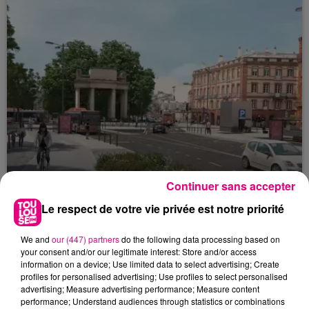
Continuer sans accepter
Le respect de votre vie privée est notre priorité
22 juillet 2026
Toulouse : circulation perturbée dans le
We and
our (447) partners
do the following data processing based on
your consent and/or our legitimate interest: Store and/or access
secteur François Verdier...
information on a device; Use limited data to select advertising; Create
profiles for personalised advertising; Use profiles to select personalised
advertising; Measure advertising performance; Measure content
performance; Understand audiences through statistics or combinations