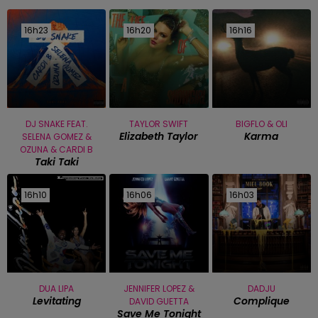
16h23
16h23
16h20
16h20
16h16
16h16
DJ SNAKE FEAT.
TAYLOR SWIFT
BIGFLO & OLI
Elizabeth Taylor
Karma
SELENA GOMEZ &
OZUNA & CARDI B
Taki Taki
16h10
16h10
16h06
16h06
16h03
16h03
DUA LIPA
JENNIFER LOPEZ &
DADJU
Levitating
Complique
DAVID GUETTA
Save Me Tonight