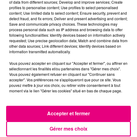
of data from different sources; Develop and improve services; Create
profiles to personalise content; Use profiles to select personalised
content; Use limited data to select content; Ensure security, prevent and
detect fraud, and fix errors; Deliver and present advertising and content;
Save and communicate privacy choices. These technologies may
process personal data such as IP address and browsing data to offer
following functionalities: Identify devices based on information actively
requested; Use precise geolocation data; Match and combine data from
other data sources; Link different devices; Identify devices based on
information transmitted automatically.
Vous pouvez accepter en cliquant sur "Accepter et fermer", ou affiner en
sélectionnant les finalités et/ou partenaires dans "Gérer mes choix".
Vous pouvez également refuser en cliquant sur "Continuer sans
accepter". Vos préférences ne s'appliqueront que pour ce site. Vous
pouvez mettre à jour vos choix, ou retirer votre consentement à tout
moment via le lien "Gérer les cookies" situé en bas de chaque page.
21 juillet 2026
Affaire Jubillar : le procès en appel
reporté au premier semestre 2027
Accepter et fermer
Gérer mes choix