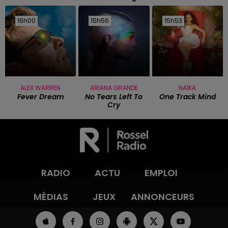
16h00
16h00
15h56
15h56
15h53
15h53
ALEX WARREN
ARIANA GRANDE
NAÏKA
Fever Dream
No Tears Left To
One Track Mind
Cry
RADIO
ACTU
EMPLOI
MÉDIAS
JEUX
ANNONCEURS