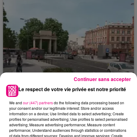
Continuer sans accepter
Le respect de votre vie privée est notre priorité
22 juillet 2026
We and
our (447) partners
do the following data processing based on
Toulouse : circulation perturbée dans le
your consent and/or our legitimate interest: Store and/or access
secteur François Verdier...
information on a device; Use limited data to select advertising; Create
profiles for personalised advertising; Use profiles to select personalised
advertising; Measure advertising performance; Measure content
performance; Understand audiences through statistics or combinations
of data from different sources; Develop and improve services; Create