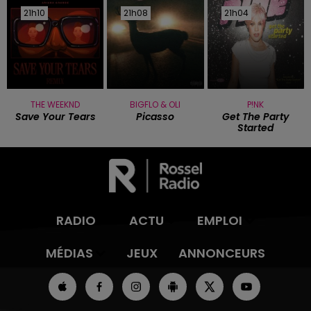
21h10
21h10
21h08
21h08
21h04
21h04
THE WEEKND
BIGFLO & OLI
P!NK
Save Your Tears
Picasso
Get The Party
Started
RADIO
ACTU
EMPLOI
MÉDIAS
JEUX
ANNONCEURS