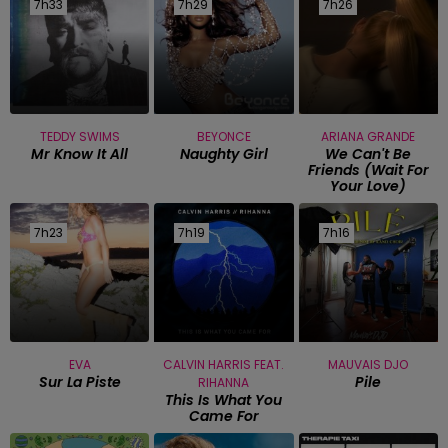
7h33
7h33
7h29
7h29
7h26
7h26
TEDDY SWIMS
BEYONCE
ARIANA GRANDE
Mr Know It All
Naughty Girl
We Can't Be
Friends (wait For
Your Love)
7h23
7h23
7h19
7h19
7h16
7h16
EVA
CALVIN HARRIS FEAT.
MAUVAIS DJO
Sur La Piste
Pile
RIHANNA
This Is What You
Came For