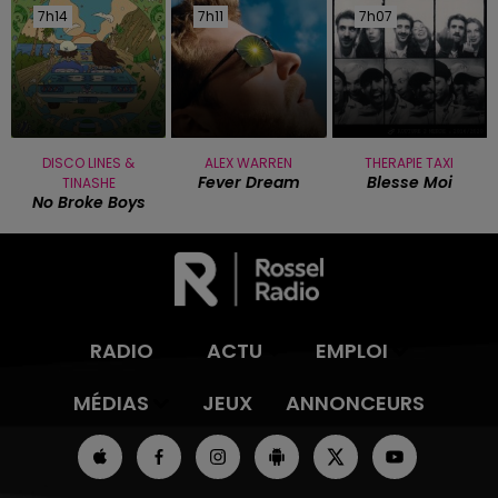
7h14
7h14
7h11
7h11
7h07
7h07
DISCO LINES &
ALEX WARREN
THERAPIE TAXI
Fever Dream
Blesse Moi
TINASHE
No Broke Boys
RADIO
ACTU
EMPLOI
MÉDIAS
JEUX
ANNONCEURS