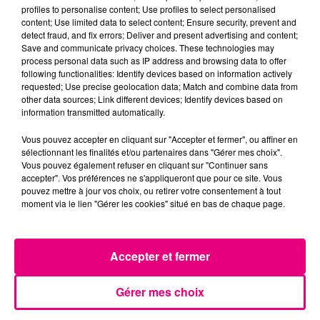
profiles to personalise content; Use profiles to select personalised
content; Use limited data to select content; Ensure security, prevent and
detect fraud, and fix errors; Deliver and present advertising and content;
Save and communicate privacy choices. These technologies may
process personal data such as IP address and browsing data to offer
following functionalities: Identify devices based on information actively
requested; Use precise geolocation data; Match and combine data from
other data sources; Link different devices; Identify devices based on
information transmitted automatically.
Vous pouvez accepter en cliquant sur "Accepter et fermer", ou affiner en
sélectionnant les finalités et/ou partenaires dans "Gérer mes choix".
Vous pouvez également refuser en cliquant sur "Continuer sans
accepter". Vos préférences ne s'appliqueront que pour ce site. Vous
pouvez mettre à jour vos choix, ou retirer votre consentement à tout
21 juillet 2026
moment via le lien "Gérer les cookies" situé en bas de chaque page.
Affaire Jubillar : le procès en appel
reporté au premier semestre 2027
Accepter et fermer
Gérer mes choix