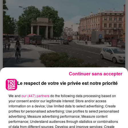
Continuer sans accepter
Le respect de votre vie privée est notre priorité
22 juillet 2026
Toulouse : circulation perturbée dans le
secteur François Verdier...
We and
our (447) partners
do the following data processing based on
your consent and/or our legitimate interest: Store and/or access
information on a device; Use limited data to select advertising; Create
profiles for personalised advertising; Use profiles to select personalised
advertising; Measure advertising performance; Measure content
performance; Understand audiences through statistics or combinations
of data from different sources; Develop and improve services; Create