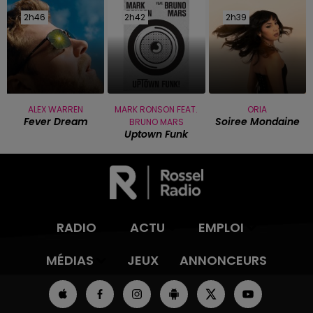
2h46
2h46
2h42
2h42
2h39
2h39
ALEX WARREN
MARK RONSON FEAT.
ORIA
Fever Dream
Soiree Mondaine
BRUNO MARS
Uptown Funk
RADIO
ACTU
EMPLOI
MÉDIAS
JEUX
ANNONCEURS