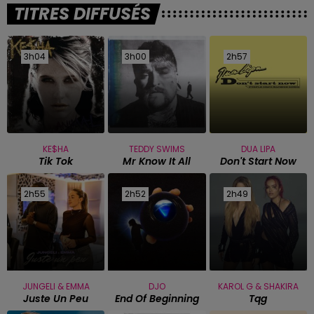
TITRES DIFFUSÉS
3h04
3h04
3h00
3h00
2h57
2h57
KE$HA
TEDDY SWIMS
DUA LIPA
Tik Tok
Mr Know It All
Don't Start Now
2h55
2h55
2h52
2h52
2h49
2h49
JUNGELI & EMMA
DJO
KAROL G & SHAKIRA
Juste Un Peu
End Of Beginning
Tqg