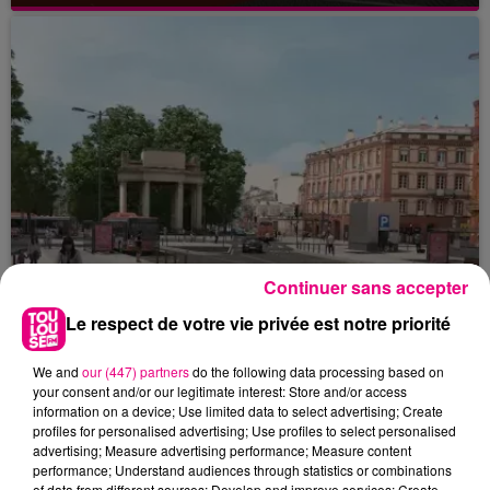
Continuer sans accepter
Le respect de votre vie privée est notre priorité
We and
our (447) partners
do the following data processing based on
your consent and/or our legitimate interest: Store and/or access
22 juillet 2026
information on a device; Use limited data to select advertising; Create
Toulouse : circulation perturbée dans le
profiles for personalised advertising; Use profiles to select personalised
secteur François Verdier...
advertising; Measure advertising performance; Measure content
performance; Understand audiences through statistics or combinations
of data from different sources; Develop and improve services; Create