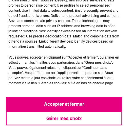
profiles to personalise content; Use profiles to select personalised
content; Use limited data to select content; Ensure security, prevent and
detect fraud, and fix errors; Deliver and present advertising and content;
Save and communicate privacy choices. These technologies may
process personal data such as IP address and browsing data to offer
following functionalities: Identify devices based on information actively
requested; Use precise geolocation data; Match and combine data from
other data sources; Link different devices; Identify devices based on
information transmitted automatically.
Vous pouvez accepter en cliquant sur "Accepter et fermer", ou affiner en
sélectionnant les finalités et/ou partenaires dans "Gérer mes choix".
Vous pouvez également refuser en cliquant sur "Continuer sans
accepter". Vos préférences ne s'appliqueront que pour ce site. Vous
pouvez mettre à jour vos choix, ou retirer votre consentement à tout
moment via le lien "Gérer les cookies" situé en bas de chaque page.
21 juillet 2026
Accepter et fermer
Affaire Jubillar : le procès en appel
reporté au premier semestre 2027
Gérer mes choix