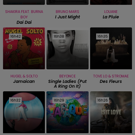
SHAKIRA FEAT. BURNA
BRUNO MARS
LOUANE
I Just Might
La Pluie
BOY
Dai Dai
16h42
16h42
16h38
16h38
16h35
16h35
HUGEL & SOLTO
BEYONCE
TOVE LO & STROMAE
Jamaican
Single Ladies (put
Des Fleurs
A Ring On It)
16h32
16h32
16h29
16h29
16h26
16h26