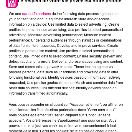
Le respect de votre vie privée est notre priorité
We and
our (447) partners
do the following data processing based on
your consent and/or our legitimate interest: Store and/or access
information on a device; Use limited data to select advertising; Create
profiles for personalised advertising; Use profiles to select personalised
advertising; Measure advertising performance; Measure content
performance; Understand audiences through statistics or combinations
of data from different sources; Develop and improve services; Create
profiles to personalise content; Use profiles to select personalised
content; Use limited data to select content; Ensure security, prevent and
22 juillet 2026
Toulouse : circulation perturbée dans le
detect fraud, and fix errors; Deliver and present advertising and content;
Save and communicate privacy choices. These technologies may
secteur François Verdier...
process personal data such as IP address and browsing data to offer
following functionalities: Identify devices based on information actively
requested; Use precise geolocation data; Match and combine data from
other data sources; Link different devices; Identify devices based on
information transmitted automatically.
Vous pouvez accepter en cliquant sur "Accepter et fermer", ou affiner en
sélectionnant les finalités et/ou partenaires dans "Gérer mes choix".
Vous pouvez également refuser en cliquant sur "Continuer sans
accepter". Vos préférences ne s'appliqueront que pour ce site. Vous
pouvez mettre à jour vos choix, ou retirer votre consentement à tout
moment via le lien "Gérer les cookies" situé en bas de chaque page.