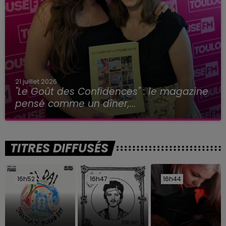
21 juillet 2026
"Le Goût des Confidences" : le magazine
pensé comme un dîner,...
TITRES DIFFUSÉS
16h52
16h52
16h47
16h47
16h44
16h44