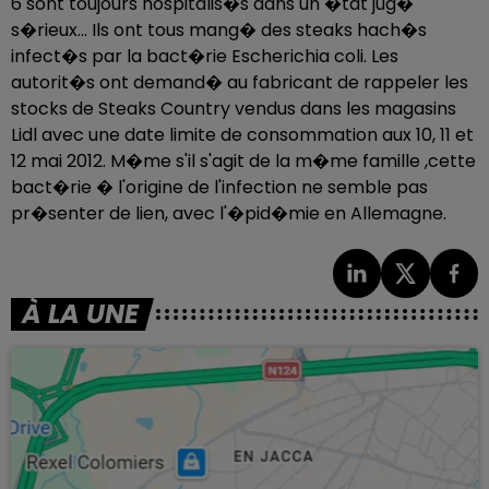
6 sont toujours hospitalis�s dans un �tat jug�
s�rieux... Ils ont tous mang� des steaks hach�s
infect�s par la bact�rie Escherichia coli. Les
autorit�s ont demand� au fabricant de rappeler les
stocks de Steaks Country vendus dans les magasins
Lidl avec une date limite de consommation aux 10, 11 et
12 mai 2012. M�me s'il s'agit de la m�me famille ,cette
bact�rie � l'origine de l'infection ne semble pas
pr�senter de lien, avec l'�pid�mie en Allemagne.
À LA UNE