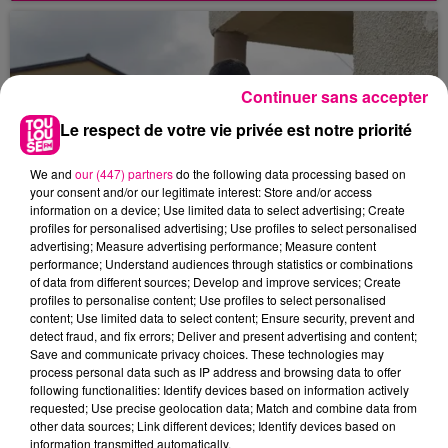
2026, peu après 5h. Un jeune homme de 17 ans
aurait été abattu dans une fusillade, sur la
commune de Seysses...
Continuer sans accepter
Le respect de votre vie privée est notre priorité
We and
our (447) partners
do the following data processing based on
your consent and/or our legitimate interest: Store and/or access
information on a device; Use limited data to select advertising; Create
profiles for personalised advertising; Use profiles to select personalised
advertising; Measure advertising performance; Measure content
2 juin 2026
performance; Understand audiences through statistics or combinations
UNE ADOLESCENTE DE 13 ANS PORTÉE
of data from different sources; Develop and improve services; Create
DISPARUE À CUGNAUX
profiles to personalise content; Use profiles to select personalised
content; Use limited data to select content; Ensure security, prevent and
La gendarmerie de Haute-Garonne lance un
detect fraud, and fix errors; Deliver and present advertising and content;
appel à témoins après la disparition d'une
Save and communicate privacy choices. These technologies may
mineure de 13 ans, Zuleyha Zelal Bingol, dont la
process personal data such as IP address and browsing data to offer
following functionalities: Identify devices based on information actively
famille est sans...
requested; Use precise geolocation data; Match and combine data from
other data sources; Link different devices; Identify devices based on
information transmitted automatically.