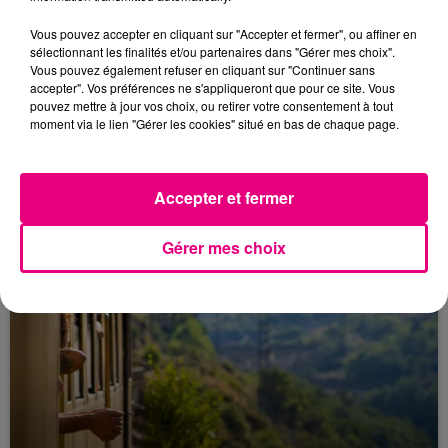
Vous pouvez accepter en cliquant sur "Accepter et fermer", ou affiner en
sélectionnant les finalités et/ou partenaires dans "Gérer mes choix".
Vous pouvez également refuser en cliquant sur "Continuer sans
accepter". Vos préférences ne s'appliqueront que pour ce site. Vous
pouvez mettre à jour vos choix, ou retirer votre consentement à tout
moment via le lien "Gérer les cookies" situé en bas de chaque page.
10 avril 2026
INCENDIE : UN MORT & DEUX BLESSÉS
GRAVES AUX PRADETTES
Accepter et fermer
Nuit d'horreur aux Pradettes, où 11 victimes sont à
déplorer dans l'incendie d'un immeuble de cinq
Gérer mes choix
étages, dont 1 décès et 2 blessés en urgence
absolue.