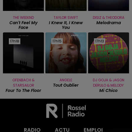
THE WEEKND
TAYLOR SWIFT
DISIZ & THEODORA
Can't Feel My
I Knew It, I Knew
Melodrama
Face
You
17h18
17h18
17h15
17h15
17h13
17h13
OFENBACH &
ANGELE
DJ GOJA & JASON
Tout Oublier
STARSAILOR
DERULO & MELODY
Four To The Floor
Mi Chico
RADIO
ACTU
EMPLOI