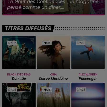
"Le Goût des Confidences" : le magazine
pensé comme un dîner,...
TITRES DIFFUSÉS
17h37
17h37
17h34
17h34
17h31
17h31
BLACK EYED PEAS
ORIA
ALEX WARREN
Don't Lie
Soiree Mondaine
Passenger
17h28
17h28
17h25
17h25
17h22
17h22