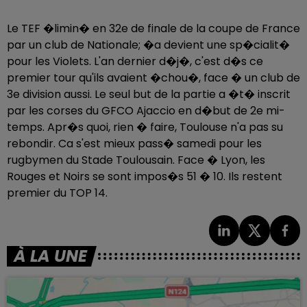
Le TEF �limin� en 32e de finale de la coupe de France
par un club de Nationale; �a devient une sp�cialit�
pour les Violets. L'an dernier d�j�, c'est d�s ce
premier tour qu'ils avaient �chou�, face � un club de
3e division aussi. Le seul but de la partie a �t� inscrit
par les corses du GFCO Ajaccio en d�but de 2e mi-
temps. Apr�s quoi, rien � faire, Toulouse n'a pas su
rebondir. Ca s'est mieux pass� samedi pour les
rugbymen du Stade Toulousain. Face � Lyon, les
Rouges et Noirs se sont impos�s 51 � 10. Ils restent
premier du TOP 14.
À LA UNE