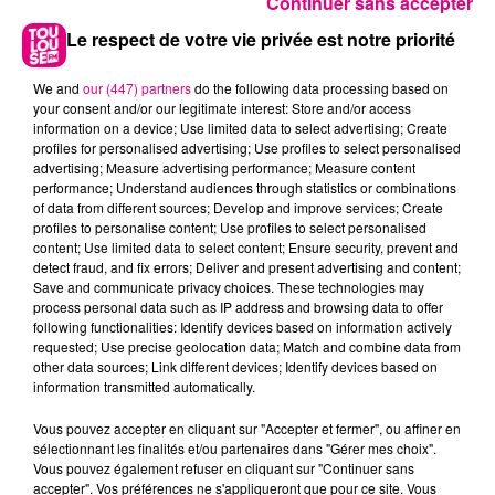
Continuer sans accepter
Le respect de votre vie privée est notre priorité
We and
our (447) partners
do the following data processing based on
your consent and/or our legitimate interest: Store and/or access
information on a device; Use limited data to select advertising; Create
profiles for personalised advertising; Use profiles to select personalised
advertising; Measure advertising performance; Measure content
performance; Understand audiences through statistics or combinations
of data from different sources; Develop and improve services; Create
profiles to personalise content; Use profiles to select personalised
content; Use limited data to select content; Ensure security, prevent and
detect fraud, and fix errors; Deliver and present advertising and content;
Save and communicate privacy choices. These technologies may
22 juillet 2026
process personal data such as IP address and browsing data to offer
Toulouse : circulation perturbée dans le
following functionalities: Identify devices based on information actively
requested; Use precise geolocation data; Match and combine data from
secteur François Verdier...
other data sources; Link different devices; Identify devices based on
information transmitted automatically.
Vous pouvez accepter en cliquant sur "Accepter et fermer", ou affiner en
sélectionnant les finalités et/ou partenaires dans "Gérer mes choix".
Vous pouvez également refuser en cliquant sur "Continuer sans
accepter". Vos préférences ne s'appliqueront que pour ce site. Vous