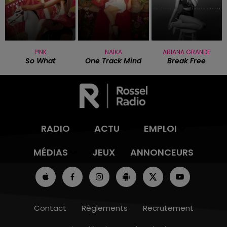
P!NK
NAÏKA
ARIANA GRANDE
So What
One Track Mind
Break Free
RADIO
ACTU
EMPLOI
MÉDIAS
JEUX
ANNONCEURS
Contact
Règlements
Recrutement