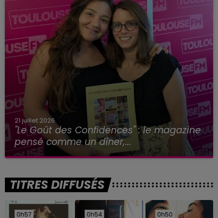
21 juillet 2026
"Le Goût des Confidences" : le magazine
pensé comme un dîner,...
TITRES DIFFUSÉS
0h57
0h57
0h54
0h54
0h50
0h50