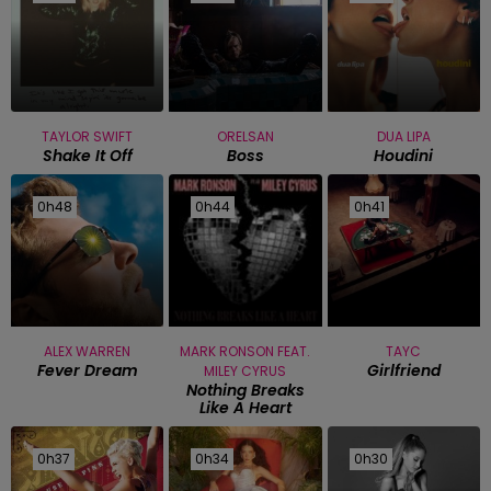
TAYLOR SWIFT
ORELSAN
DUA LIPA
Shake It Off
Boss
Houdini
0h48
0h48
0h44
0h44
0h41
0h41
ALEX WARREN
MARK RONSON FEAT.
TAYC
Fever Dream
Girlfriend
MILEY CYRUS
Nothing Breaks
Like A Heart
0h37
0h37
0h34
0h34
0h30
0h30