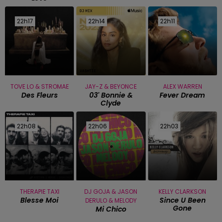
22h17
22h17
22h14
22h14
22h11
22h11
TOVE LO & STROMAE
JAY-Z & BEYONCE
ALEX WARREN
Des Fleurs
03' Bonnie &
Fever Dream
Clyde
22h08
22h08
22h06
22h06
22h03
22h03
THERAPIE TAXI
DJ GOJA & JASON
KELLY CLARKSON
Blesse Moi
Since U Been
DERULO & MELODY
Gone
Mi Chico