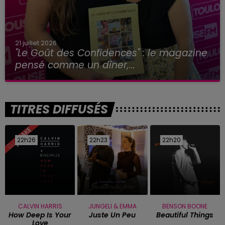
21 juillet 2026
"Le Goût des Confidences" : le magazine
pensé comme un dîner,...
TITRES DIFFUSÉS
22h26
22h26
22h23
22h23
22h20
22h20
CALVIN HARRIS
JUNGELI & EMMA
BENSON BOONE
How Deep Is Your
Juste Un Peu
Beautiful Things
Love