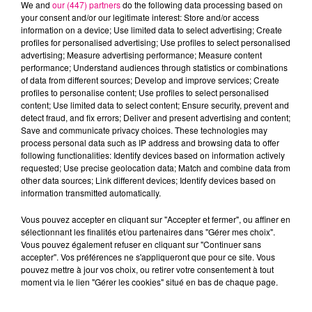
We and
our (447) partners
do the following data processing based on
your consent and/or our legitimate interest: Store and/or access
information on a device; Use limited data to select advertising; Create
profiles for personalised advertising; Use profiles to select personalised
advertising; Measure advertising performance; Measure content
performance; Understand audiences through statistics or combinations
22 juillet 2026
of data from different sources; Develop and improve services; Create
Toulouse : circulation perturbée dans le
profiles to personalise content; Use profiles to select personalised
content; Use limited data to select content; Ensure security, prevent and
secteur François Verdier...
detect fraud, and fix errors; Deliver and present advertising and content;
Save and communicate privacy choices. These technologies may
process personal data such as IP address and browsing data to offer
following functionalities: Identify devices based on information actively
requested; Use precise geolocation data; Match and combine data from
other data sources; Link different devices; Identify devices based on
information transmitted automatically.
Vous pouvez accepter en cliquant sur "Accepter et fermer", ou affiner en
sélectionnant les finalités et/ou partenaires dans "Gérer mes choix".
Vous pouvez également refuser en cliquant sur "Continuer sans
accepter". Vos préférences ne s'appliqueront que pour ce site. Vous
pouvez mettre à jour vos choix, ou retirer votre consentement à tout
moment via le lien "Gérer les cookies" situé en bas de chaque page.