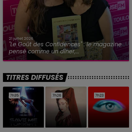
21 juillet 2026
"Le Goût des Confidences" : le magazine
pensé comme un dîner,...
TITRES DIFFUSÉS
7h35
7h35
7h26
7h26
7h23
7h23