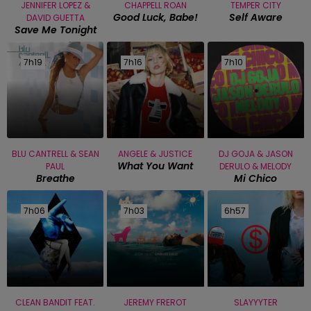
JENNIFER LOPEZ &
CHAPPELL ROAN
TEMPER CITY
Good Luck, Babe!
Self Aware
DAVID GUETTA
Save Me Tonight
7h19
7h19
7h16
7h16
7h10
7h10
BLU CANTRELL & SEAN
ANGELE & JUSTICE
DJ GOJA & JASON
What You Want
PAUL
DERULO & MELODY
Breathe
Mi Chico
7h06
7h06
7h03
7h03
6h57
6h57
CLEAN BANDIT FEAT.
JEREMY FREROT
SLAYYYTER