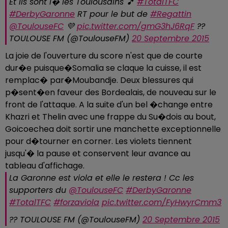
Et ils sont l� les Toulousains 🎵
#TotalTFC
#DerbyGaronne
RT pour le but de
#Regattin
@ToulouseFC
💜
pic.twitter.com/gmG3hJ6RqF
??
TOULOUSE FM (@ToulouseFM)
20 Septembre 2015
La joie de l'ouverture du score n'est que de courte
dur�e puisque�Somalia se claque la cuisse, il est
remplac� par�Moubandje. Deux blessures qui
p�sent�en faveur des Bordealais, de nouveau sur le
front de l'attaque. A la suite d'un bel �change entre
Khazri et Thelin avec une frappe du Su�dois au bout,
Goicoechea doit sortir une manchette exceptionnelle
pour d�tourner en corner. Les violets tiennent
jusqu'� la pause et conservent leur avance au
tableau d'affichage.
La Garonne est viola et elle le restera ! Cc les
supporters du
@ToulouseFC
#DerbyGaronne
#TotalTFC
#forzaviola
pic.twitter.com/FyHwyrCmm3
?? TOULOUSE FM (@ToulouseFM)
20 Septembre 2015