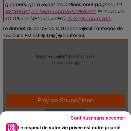
guerriers, qui avaient les ballons pour gagner... 1-1
#FCGBTFC
pic.twitter.com/HKJdRGvzYZ
?? Toulouse
FC Officiel (@ToulouseFC)
20 Septembre 2015
Le debrief du derby de la Garonne�sur l'antenne de
Toulouse FM est � (r�)�couter ici.
Continuer sans accepter
Le respect de votre vie privée est notre priorité