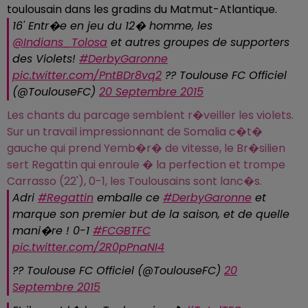
toulousain dans les gradins du Matmut-Atlantique.
16' Entr�e en jeu du 12� homme, les
@Indians_Tolosa
et autres groupes de supporters
des Violets!
#DerbyGaronne
pic.twitter.com/PntBDr8vq2
?? Toulouse FC Officiel
(@ToulouseFC)
20 Septembre 2015
Les chants du parcage semblent r�veiller les violets.
Sur un travail impressionnant de Somalia c�t�
gauche qui prend Yemb�r� de vitesse, le Br�silien
sert Regattin qui enroule � la perfection et trompe
Carrasso (22'), 0-1, les Toulousains sont lanc�s.
Adri
#Regattin
emballe ce
#DerbyGaronne
et
marque son premier but de la saison, et de quelle
mani�re ! 0-1
#FCGBTFC
pic.twitter.com/2R0pPnaNI4
?? Toulouse FC Officiel (@ToulouseFC)
20
Septembre 2015