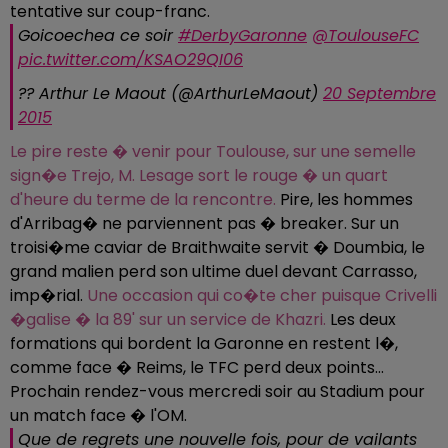
tentative sur coup-franc.
Goicoechea ce soir
#DerbyGaronne
@ToulouseFC
pic.twitter.com/KSAO29QI06
?? Arthur Le Maout (@ArthurLeMaout)
20 Septembre
2015
Le pire reste � venir pour Toulouse, sur une semelle
sign�e Trejo, M. Lesage sort le rouge � un quart
d'heure du terme de la rencontre.
Pire, les hommes
d'Arribag� ne parviennent pas � breaker. Sur un
troisi�me caviar de Braithwaite servit � Doumbia, le
grand malien perd son ultime duel devant Carrasso,
imp�rial.
Une occasion qui co�te cher puisque Crivelli
�galise � la 89' sur un service de Khazri.
Les deux
formations qui bordent la Garonne en restent l�,
comme face � Reims, le TFC perd deux points...
Prochain rendez-vous mercredi soir au Stadium pour
un match face � l'OM.
Que de regrets une nouvelle fois, pour de vailants