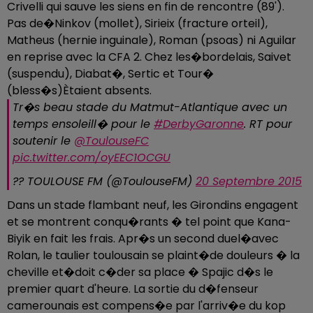
Crivelli qui sauve les siens en fin de rencontre (89').
Pas de�Ninkov (mollet), Sirieix (fracture orteil),
Matheus (hernie inguinale), Roman (psoas) ni Aguilar
en reprise avec la CFA 2. Chez les�bordelais, Saivet
(suspendu), Diabat�, Sertic et Tour�
(bless�s)Ètaient absents.
Tr�s beau stade du Matmut-Atlantique avec un
temps ensoleill� pour le
#DerbyGaronne
. RT pour
soutenir le
@ToulouseFC
pic.twitter.com/oyEEC1OCGU
?? TOULOUSE FM (@ToulouseFM)
20 Septembre 2015
Dans un stade flambant neuf, les Girondins engagent
et se montrent conqu�rants � tel point que Kana-
Biyik en fait les frais. Apr�s un second duel�avec
Rolan, le taulier toulousain se plaint�de douleurs � la
cheville et�doit c�der sa place � Spajic d�s le
premier quart d'heure. La sortie du d�fenseur
camerounais est compens�e par l'arriv�e du kop