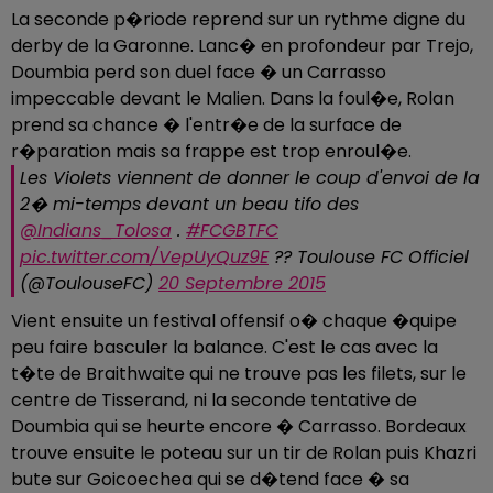
La seconde p�riode reprend sur un rythme digne du
derby de la Garonne. Lanc� en profondeur par Trejo,
Doumbia perd son duel face � un Carrasso
impeccable devant le Malien. Dans la foul�e, Rolan
prend sa chance � l'entr�e de la surface de
r�paration mais sa frappe est trop enroul�e.
Les Violets viennent de donner le coup d'envoi de la
2� mi-temps devant un beau tifo des
@Indians_Tolosa
.
#FCGBTFC
pic.twitter.com/VepUyQuz9E
?? Toulouse FC Officiel
(@ToulouseFC)
20 Septembre 2015
Vient ensuite un festival offensif o� chaque �quipe
peu faire basculer la balance. C'est le cas avec la
t�te de Braithwaite qui ne trouve pas les filets, sur le
centre de Tisserand, ni la seconde tentative de
Doumbia qui se heurte encore � Carrasso. Bordeaux
trouve ensuite le poteau sur un tir de Rolan puis Khazri
bute sur Goicoechea qui se d�tend face � sa