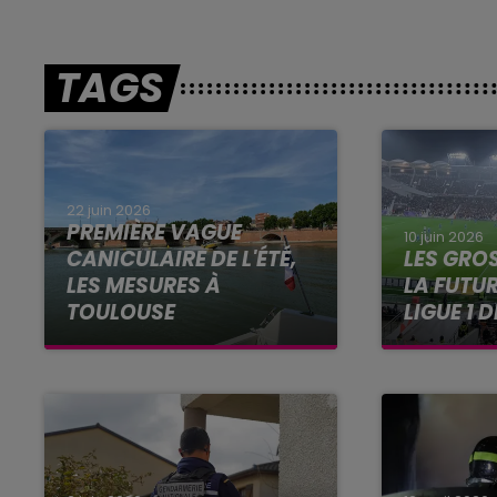
TAGS
22 juin 2026
PREMIÈRE VAGUE
10 juin 2026
CANICULAIRE DE L'ÉTÉ,
LES GRO
LES MESURES À
LA FUTU
TOULOUSE
LIGUE 1 
Alors que les températures
Parmi les 
frôlent les 40 degrés ce
la saison à
lundi 22 juin 2026 à Toulouse,
journée au
Météo France place la
en mai pro
Haute-Garonne et 48
autres départements en