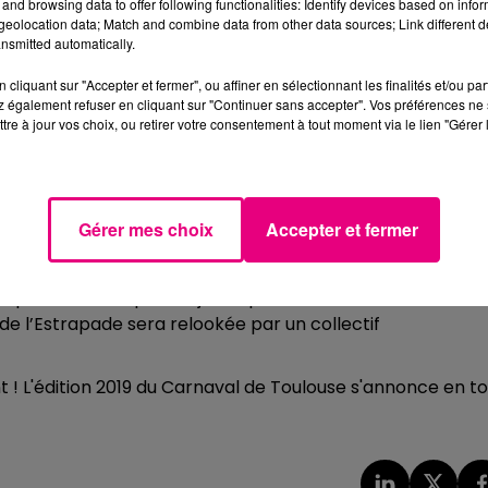
0 personnes sont attendues pour ce grand rassemblemen
and browsing data to offer following functionalities: Identify devices based on infor
eolocation data; Match and combine data from other data sources; Link different de
nsmitted automatically.
cliquant sur "Accepter et fermer", ou affiner en sélectionnant les finalités et/ou pa
 également refuser en cliquant sur "Continuer sans accepter". Vos préférences ne 
tre à jour vos choix, ou retirer votre consentement à tout moment via le lien "Gérer 
de fête carnavalesque en raison de l'heure tardive un
l. C'est ce mercredi 27 mars, sur la place de l’Estrapade 
ors en chocolat au jardin Raymond VI pour 300 enfants.
ptions pour cet événement sont déjà closes. En revanche,
Gérer mes choix
Accepter et fermer
 animations qui se dérouleront sur la place de l’Estrapa
u pop-corn, des ateliers maquillage ou encore des ballons 
mé par DJ Lolote pour le jeune public. Pour l'occasion
e l’Estrapade sera relookée par un collectif
! L'édition 2019 du Carnaval de Toulouse s'annonce en to