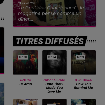
21 juillet 2026
"Le Goût des Confidences" : le
magazine pensé comme un
dîner,...
TITRES DIFFUSÉS
12h28
12h28
12h24
12h24
12h21
12h21
CALEMA
ARIANA GRANDE
NICKELBACK
Te Amo
Hate That I
How You
Made You
Remind Me
Love Me