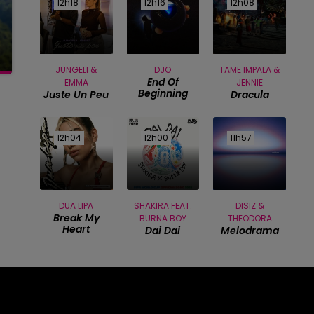
12h18
12h18
12h16
12h16
12h08
12h08
JUNGELI &
DJO
TAME IMPALA &
End Of
EMMA
JENNIE
Beginning
Juste Un Peu
Dracula
12h04
12h04
12h00
12h00
11h57
11h57
DUA LIPA
SHAKIRA FEAT.
DISIZ &
Break My
BURNA BOY
THEODORA
Heart
Dai Dai
Melodrama