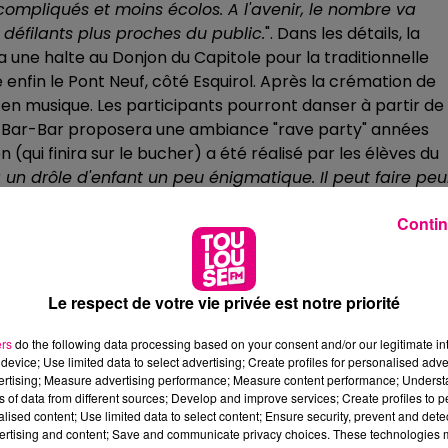
ompliqués et moins écolos. A l'avenir, le nombre va
défilants plus proches du public.
". Dans les détails, la
a une halte au Donjon du Capitole pour la traditionnelle
e enfin le Pont Neuf, côté Esquirol. Après la crémation de
 en musique. Les participants pourront danser à partir de
ure Bar-Bar proposera une ambiance "rave party" années
 (qui finira sur le bucher) a été réalisé par les élèves du
à un drôle d'enfant un peu énigmatique. Il peut faire peu
ilé du Carnaval de Toulouse
" comme l'explique Laurent
Contin
Le respect de votre vie privée est notre priorité
 assumé par le Comité d'organisation du carnaval unifié de
ers
do the following data processing based on your consent and/or our legitimate int
oujours favorisé un carnaval nocturne, car il y a une
device; Use limited data to select advertising; Create profiles for personalised adver
our nous d’avoir ce temps de crémation nocturne. Ça a
vertising; Measure advertising performance; Measure content performance; Unders
ns of data from different sources; Develop and improve services; Create profiles to 
oix assumé.
". Le Cocu espère maintenant que les
alised content; Use limited data to select content; Ensure security, prevent and detect
iser. "
1,5 tonnes de confettis sont prévues. Côté météo :
ertising and content; Save and communicate privacy choices. These technologies