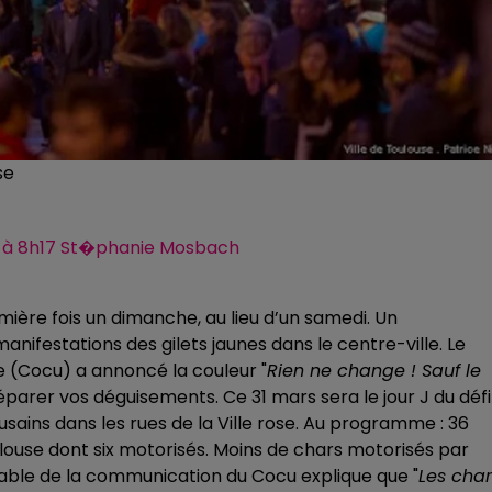
se
019 à 8h17 St�phanie Mosbach
mière fois un dimanche, au lieu d’un samedi. Un
nifestations des gilets jaunes dans le centre-ville. Le
e (Cocu) a annoncé la couleur "
Rien ne change ! Sauf le
éparer vos déguisements. Ce 31 mars sera le jour J du défi
usains dans les rues de la Ville rose. Au programme : 36
ouse dont six motorisés. Moins de chars motorisés par
sable de la communication du Cocu explique que "
Les char