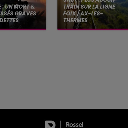
 : UN MORT &
TRAIN SUR LA LIGNE
ESSÉS GRAVES
FOIX / AX-LES-
DETTES
THERMES
reur aux Pradettes,
Fermé à la circulation
mes sont à
depuis le 18 février, le
ans l'incendie d'un
tronçon reliant Foix à Ax-
de cinq étages,
les-Thermes (Ariège) ne
ès et 2 blessés en
rouvrira pas avant plusieurs
bsolue.
mois, selon SNCF Réseau...