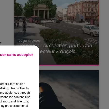
22 juillet 2026
r
Toulouse : circulation perturbée
dans le secteur François
uer sans accepter
Verdier...
erest: Store and/or
tising; Use profiles to
tand audiences through
personalise content; Use
 fraud, and fix errors;
 may process personal