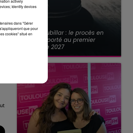
t
mation actively
vices; Identify devices
rtenaires dans "Gérer
21 juillet 2026
s'appliqueront que pour
Affaire Jubillar : le procès en
les cookies" situé en
appel reporté au premier
et
semestre 2027
de
à
ut