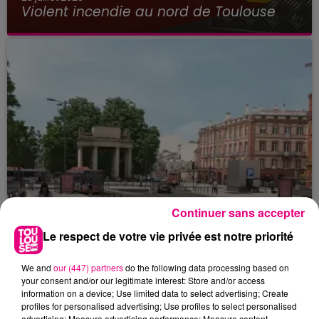
Violent incendie au nord de Toulouse
Continuer sans accepter
Le respect de votre vie privée est notre priorité
We and
our (447) partners
do the following data processing based on
your consent and/or our legitimate interest: Store and/or access
22 juillet 2026
information on a device; Use limited data to select advertising; Create
Toulouse : circulation perturbée dans le
profiles for personalised advertising; Use profiles to select personalised
advertising; Measure advertising performance; Measure content