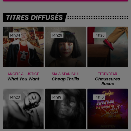
TITRES DIFFUSÉS
14h34
14h34
14h29
14h29
14h26
14h26
ANGELE & JUSTICE
SIA & SEAN PAUL
TEDDYBEAR
What You Want
Cheap Thrills
Chaussures
Roses
14h23
14h23
14h19
14h19
14h16
14h16