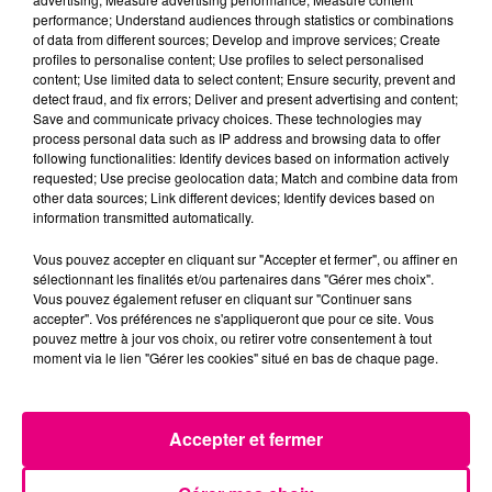
secteur François Verdier...
performance; Understand audiences through statistics or combinations
of data from different sources; Develop and improve services; Create
profiles to personalise content; Use profiles to select personalised
content; Use limited data to select content; Ensure security, prevent and
detect fraud, and fix errors; Deliver and present advertising and content;
Save and communicate privacy choices. These technologies may
process personal data such as IP address and browsing data to offer
following functionalities: Identify devices based on information actively
requested; Use precise geolocation data; Match and combine data from
other data sources; Link different devices; Identify devices based on
information transmitted automatically.
Vous pouvez accepter en cliquant sur "Accepter et fermer", ou affiner en
sélectionnant les finalités et/ou partenaires dans "Gérer mes choix".
Vous pouvez également refuser en cliquant sur "Continuer sans
accepter". Vos préférences ne s'appliqueront que pour ce site. Vous
pouvez mettre à jour vos choix, ou retirer votre consentement à tout
moment via le lien "Gérer les cookies" situé en bas de chaque page.
21 juillet 2026
Accepter et fermer
Affaire Jubillar : le procès en appel
reporté au premier semestre 2027