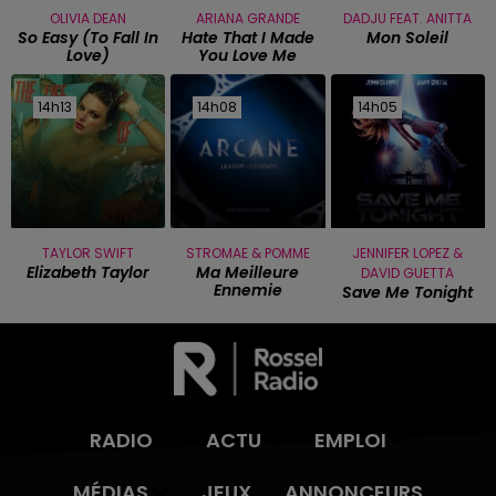
OLIVIA DEAN
ARIANA GRANDE
DADJU FEAT. ANITTA
So Easy (to Fall In
Hate That I Made
Mon Soleil
Love)
You Love Me
14h13
14h13
14h08
14h08
14h05
14h05
TAYLOR SWIFT
STROMAE & POMME
JENNIFER LOPEZ &
Elizabeth Taylor
Ma Meilleure
DAVID GUETTA
Ennemie
Save Me Tonight
RADIO
ACTU
EMPLOI
MÉDIAS
JEUX
ANNONCEURS