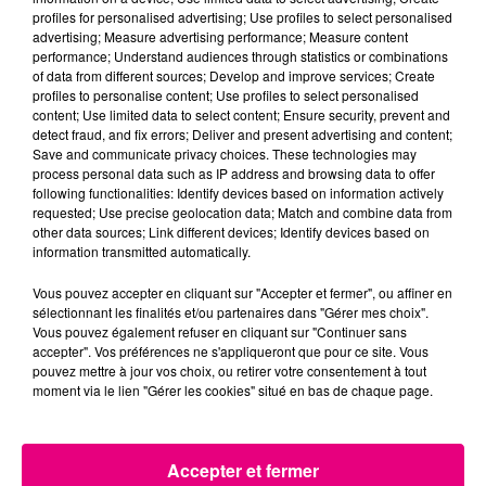
profiles for personalised advertising; Use profiles to select personalised
advertising; Measure advertising performance; Measure content
22 juillet 2026
performance; Understand audiences through statistics or combinations
Toulouse : circulation perturbée dans le
of data from different sources; Develop and improve services; Create
secteur François Verdier...
profiles to personalise content; Use profiles to select personalised
content; Use limited data to select content; Ensure security, prevent and
detect fraud, and fix errors; Deliver and present advertising and content;
Save and communicate privacy choices. These technologies may
process personal data such as IP address and browsing data to offer
following functionalities: Identify devices based on information actively
requested; Use precise geolocation data; Match and combine data from
other data sources; Link different devices; Identify devices based on
information transmitted automatically.
Vous pouvez accepter en cliquant sur "Accepter et fermer", ou affiner en
sélectionnant les finalités et/ou partenaires dans "Gérer mes choix".
Vous pouvez également refuser en cliquant sur "Continuer sans
accepter". Vos préférences ne s'appliqueront que pour ce site. Vous
pouvez mettre à jour vos choix, ou retirer votre consentement à tout
moment via le lien "Gérer les cookies" situé en bas de chaque page.
Accepter et fermer