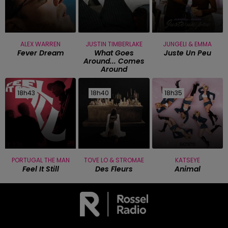
ALEX WARREN
JUSTIN TIMBERLAKE
JUNGELI & EMMA
Fever Dream
What Goes
Juste Un Peu
Around... Comes
Around
18h43
18h43
18h40
18h40
18h35
18h35
PORTUGAL THE MAN
TOVE LO & STROMAE
KATSEYE
Feel It Still
Des Fleurs
Animal