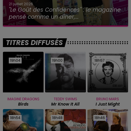
21 juillet 2026
"Le Goût des Confidences" : le magazine
pensé comme un dîner,...
TITRES DIFFUSÉS
19h04
19h04
19h00
19h00
18h57
18h57
IMAGINE DRAGONS
TEDDY SWIMS
BRUNO MARS
Birds
Mr Know It All
I Just Might
18h54
18h54
18h48
18h48
18h46
18h46