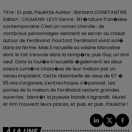
Titre : Et puis, Paulette Auteur : Barbara CONSTANTINE
Edition : CALMANN-LEVY Genre : litt�rature fran�aise
contemporaine C'est un roman chorale : de
nombreux personnages viennent se serrer au chaud
autour de Ferdinand. Pourtant Ferdinand viviat isol�
dans sa ferme. Mais il recueille sa voisine Marceline
dont le toit s'envole dans la temp�te, puis Guy, un ami
veuf. Dans la foul�e il recueille �galement les deux
soeurs Lumi�re chass�es de leur maison par un
neveu impatient. Cette ribambelle de vieux de 67 �
95 ans s'organise, s'entrechoque, s'�panouit. Les
portes de la maison de Ferdinand restent grandes
ouvertes : bient�t la joyeuse bande s'agrandit. Muriel
et Kim trouvent leurs places, et puis, et puis...Paulette !
À LA UNE