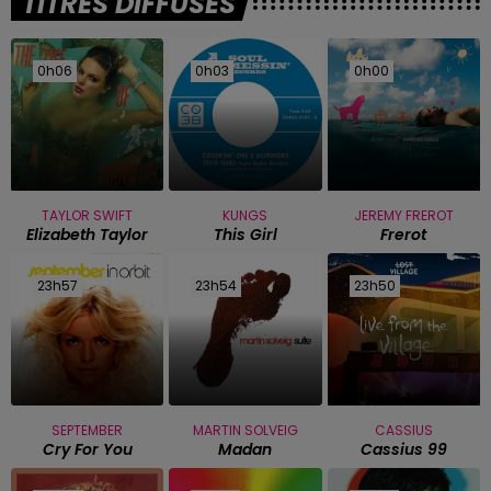
TITRES DIFFUSÉS
0h06
0h06
0h03
0h03
0h00
0h00
TAYLOR SWIFT
KUNGS
JEREMY FREROT
Elizabeth Taylor
This Girl
Frerot
23h57
23h57
23h54
23h54
23h50
23h50
SEPTEMBER
MARTIN SOLVEIG
CASSIUS
Cry For You
Madan
Cassius 99