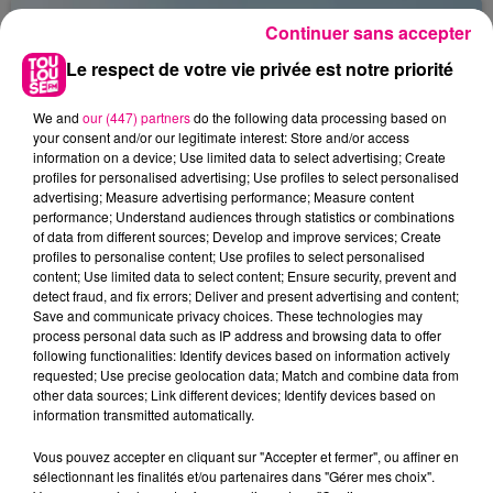
Continuer sans accepter
Le respect de votre vie privée est notre priorité
We and
our (447) partners
do the following data processing based on
your consent and/or our legitimate interest: Store and/or access
information on a device; Use limited data to select advertising; Create
profiles for personalised advertising; Use profiles to select personalised
advertising; Measure advertising performance; Measure content
performance; Understand audiences through statistics or combinations
of data from different sources; Develop and improve services; Create
profiles to personalise content; Use profiles to select personalised
content; Use limited data to select content; Ensure security, prevent and
detect fraud, and fix errors; Deliver and present advertising and content;
Save and communicate privacy choices. These technologies may
process personal data such as IP address and browsing data to offer
following functionalities: Identify devices based on information actively
requested; Use precise geolocation data; Match and combine data from
22 juillet 2026
other data sources; Link different devices; Identify devices based on
Toulouse : circulation perturbée dans le
information transmitted automatically.
secteur François Verdier...
Vous pouvez accepter en cliquant sur "Accepter et fermer", ou affiner en
sélectionnant les finalités et/ou partenaires dans "Gérer mes choix".