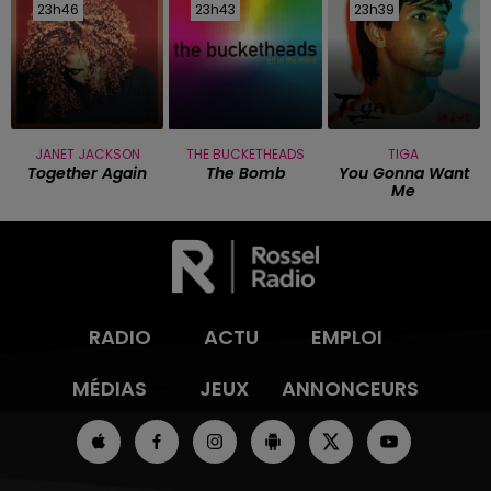
23h46
23h46
23h43
23h43
23h39
23h39
JANET JACKSON
THE BUCKETHEADS
TIGA
Together Again
The Bomb
You Gonna Want
Me
RADIO
ACTU
EMPLOI
MÉDIAS
JEUX
ANNONCEURS