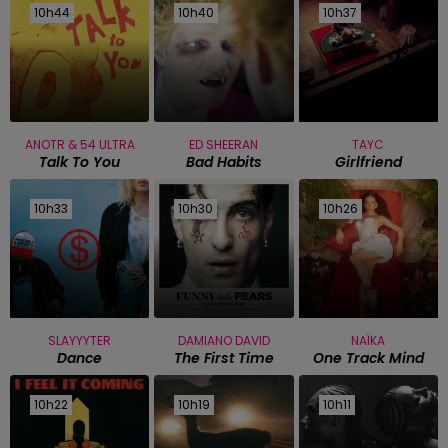
10h44
10h44
10h40
10h40
10h37
10h37
ANOTR & 54 ULTRA
ED SHEERAN
TAYC
Talk To You
Bad Habits
Girlfriend
10h33
10h33
10h30
10h30
10h26
10h26
SLAYYYTER
DAMIANO DAVID
NAÏKA
Dance
The First Time
One Track Mind
10h22
10h22
10h19
10h19
10h11
10h11