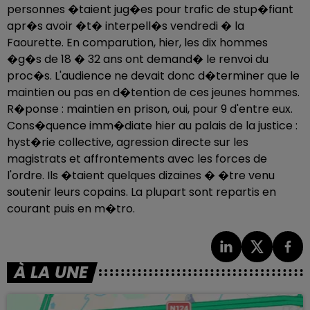
personnes �taient jug�es pour trafic de stup�fiant
apr�s avoir �t� interpell�s vendredi � la
Faourette. En comparution, hier, les dix hommes
�g�s de 18 � 32 ans ont demand� le renvoi du
proc�s. L'audience ne devait donc d�terminer que le
maintien ou pas en d�tention de ces jeunes hommes.
R�ponse : maintien en prison, oui, pour 9 d'entre eux.
Cons�quence imm�diate hier au palais de la justice :
hyst�rie collective, agression directe sur les
magistrats et affrontements avec les forces de
l'ordre. Ils �taient quelques dizaines � �tre venu
soutenir leurs copains. La plupart sont repartis en
courant puis en m�tro.
À LA UNE