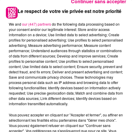
Continuer sans accepter
Le respect de votre vie privée est notre priorité
We and
our (447) partners
do the following data processing based on
your consent and/or our legitimate interest: Store and/or access
information on a device; Use limited data to select advertising; Create
profiles for personalised advertising; Use profiles to select personalised
advertising; Measure advertising performance; Measure content
performance; Understand audiences through statistics or combinations
of data from different sources; Develop and improve services; Create
profiles to personalise content; Use profiles to select personalised
content; Use limited data to select content; Ensure security, prevent and
detect fraud, and fix errors; Deliver and present advertising and content;
Save and communicate privacy choices. These technologies may
process personal data such as IP address and browsing data to offer
22 juillet 2026
following functionalities: Identify devices based on information actively
Toulouse : circulation perturbée dans le
requested; Use precise geolocation data; Match and combine data from
other data sources; Link different devices; Identify devices based on
secteur François Verdier...
information transmitted automatically.
Vous pouvez accepter en cliquant sur "Accepter et fermer", ou affiner en
sélectionnant les finalités et/ou partenaires dans "Gérer mes choix".
Vous pouvez également refuser en cliquant sur "Continuer sans
accepter". Vos préférences ne s'appliqueront que pour ce site. Vous